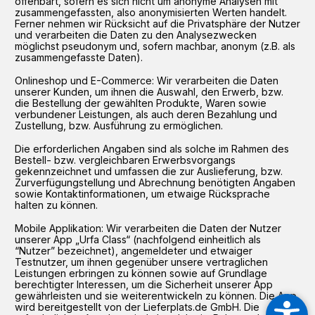
offenbart, sofern es sich nicht um anonyme Analysen mit
zusammengefassten, also anonymisierten Werten handelt.
Ferner nehmen wir Rücksicht auf die Privatsphäre der Nutzer
und verarbeiten die Daten zu den Analysezwecken
möglichst pseudonym und, sofern machbar, anonym (z.B. als
zusammengefasste Daten).
Onlineshop und E-Commerce: Wir verarbeiten die Daten
unserer Kunden, um ihnen die Auswahl, den Erwerb, bzw.
die Bestellung der gewählten Produkte, Waren sowie
verbundener Leistungen, als auch deren Bezahlung und
Zustellung, bzw. Ausführung zu ermöglichen.
Die erforderlichen Angaben sind als solche im Rahmen des
Bestell- bzw. vergleichbaren Erwerbsvorgangs
gekennzeichnet und umfassen die zur Auslieferung, bzw.
Zurverfügungstellung und Abrechnung benötigten Angaben
sowie Kontaktinformationen, um etwaige Rücksprache
halten zu können.
Mobile Applikation: Wir verarbeiten die Daten der Nutzer
unserer App „Urfa Class“ (nachfolgend einheitlich als
“Nutzer” bezeichnet), angemeldeter und etwaiger
Testnutzer, um ihnen gegenüber unsere vertraglichen
Leistungen erbringen zu können sowie auf Grundlage
berechtigter Interessen, um die Sicherheit unserer App
gewährleisten und sie weiterentwickeln zu können. Die App
wird bereitgestellt von der Lieferplats.de GmbH. Die