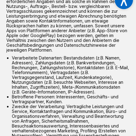
erforderlichen Angaben sind als solche im Rahmen des
Nutzungs-, Auftrags-, Bestell- bzw. vergleichbaren
Vertragsschlusses gekennzeichnet und können die zur
Leistungserbringung und etwaigen Abrechnung benötigten
Angaben sowie Kontaktinformationen, um etwaige
Rücksprachen halten zu können, umfassen. Soweit unsere
Apps von Plattformen anderer Anbieter (z.B. App-Store von
Apple oder GooglePlay) bezogen werden, gelten im
Verhältnis zwischen den Nutzern und den Anbietern die
Geschäftsbedingungen und Datenschutzhinweise der
jeweiligen Plattformen.
Verarbeitete Datenarten: Bestandsdaten (z.B. Namen,
Adressen), Zahlungsdaten (z.B. Bankverbindungen,
Rechnungen, Zahlungshistorie), Kontaktdaten (z.B. E-Mail,
Telefonnummern), Vertragsdaten (z.B.
Vertragsgegenstand, Laufzeit, Kundenkategorie),
Nutzungsdaten (z.B. besuchte Webseiten, Interesse an
Inhalten, Zugriffszeiten), Meta-/Kommunikationsdaten
(z.B. Geräte-Informationen, IP-Adressen).
Betroffene Personen: Interessenten, Geschäfts- und
Vertragspartner, Kunden.
Zwecke der Verarbeitung: Vertragliche Leistungen und
Service, Kontaktanfragen und Kommunikation, Büro- und
Organisationsverfahren, Verwaltung und Beantwortung
von Anfragen, Sicherheitsmaßnahmen,
Besuchsaktionsauswertung, Interessenbasiertes und
verhaltensbezogenes Marketing, Profiling (Erstellen von
Nutzerprofilen)., Vermittlung von Essensbestellungen