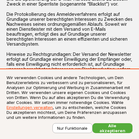
Zweck in einer Sperrliste (sogenannte “Blacklist”) vor.
Die Protokollierung des Anmeldeverfahrens erfolgt auf
Grundlage unserer berechtigten Interessen zu Zwecken des
Nachweises seines ordnungsgemäßen Ablaufs. Soweit wir
einen Dienstleister mit dem Versand von E-Mails
beauftragen, erfolgt dies auf Grundlage unserer
berechtigten Interessen an einem effizienten und sicheren
Versandsystem.
Hinweise zu Rechtsgrundlagen: Der Versand der Newsletter
erfolgt auf Grundlage einer Einwilligung der Empfänger oder,
falls eine Einwilligung nicht erforderlich ist, auf Grundlage
unserer berechtigten Interessen am Direktmarketing, sofern
und soweit diese gesetzlich, z.B. im Fall von
Wir verwenden Cookies und andere Technologien, um Dein
Bestandskundenwerbung, erlaubt ist. Soweit wir einen
Benutzererlebnis zu verbessern und zu personalisieren, für
Dienstleister mit dem Versand von E-Mails beauftragen,
Analysen zur Optimierung und Werbung in Zusammenarbeit mit
geschieht dies auf der Grundlage unserer berechtigten
Dritten. Wir verwenden unsere eigenen Cookies und Cookies
Interessen. Das Registrierungsverfahren wird auf der
von Dritten. Wenn Du auf alles akzeptieren Du die Verwendung
Grundlage unserer berechtigten Interessen aufgezeichnet,
aller Cookies. Wir setzen immer notwendige Cookies. Wähle
um nachzuweisen, dass es in Übereinstimmung mit dem
Einstellungen verwalten
, um zu entscheiden, welche Cookies
Gesetz durchgeführt wurde.
Du akzeptieren möchtest, um Deine Präferenzen anzupassen
und um weitere Informationen zu finden.
Inhalte: Informationen zu uns, unseren Leistungen, Aktionen
und Angeboten.
Alle
Nur Funktionale
akzeptieren
Erfolgsmessung: Die Newsletter enthalten einen sogenannte