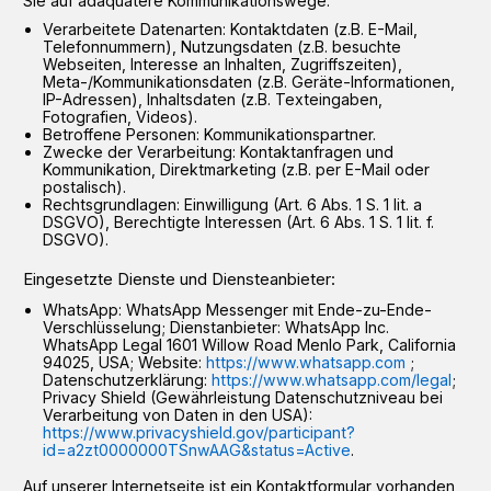
Sie auf adäquatere Kommunikationswege.
Verarbeitete Datenarten: Kontaktdaten (z.B. E-Mail,
Telefonnummern), Nutzungsdaten (z.B. besuchte
Webseiten, Interesse an Inhalten, Zugriffszeiten),
Meta-/Kommunikationsdaten (z.B. Geräte-Informationen,
IP-Adressen), Inhaltsdaten (z.B. Texteingaben,
Fotografien, Videos).
Betroffene Personen: Kommunikationspartner.
Zwecke der Verarbeitung: Kontaktanfragen und
Kommunikation, Direktmarketing (z.B. per E-Mail oder
postalisch).
Rechtsgrundlagen: Einwilligung (Art. 6 Abs. 1 S. 1 lit. a
DSGVO), Berechtigte Interessen (Art. 6 Abs. 1 S. 1 lit. f.
DSGVO).
Eingesetzte Dienste und Diensteanbieter:
WhatsApp: WhatsApp Messenger mit Ende-zu-Ende-
Verschlüsselung; Dienstanbieter: WhatsApp Inc.
WhatsApp Legal 1601 Willow Road Menlo Park, California
94025, USA; Website:
https://www.whatsapp.com
;
Datenschutzerklärung:
https://www.whatsapp.com/legal
;
Privacy Shield (Gewährleistung Datenschutzniveau bei
Verarbeitung von Daten in den USA):
https://www.privacyshield.gov/participant?
id=a2zt0000000TSnwAAG&status=Active
.
Auf unserer Internetseite ist ein Kontaktformular vorhanden,