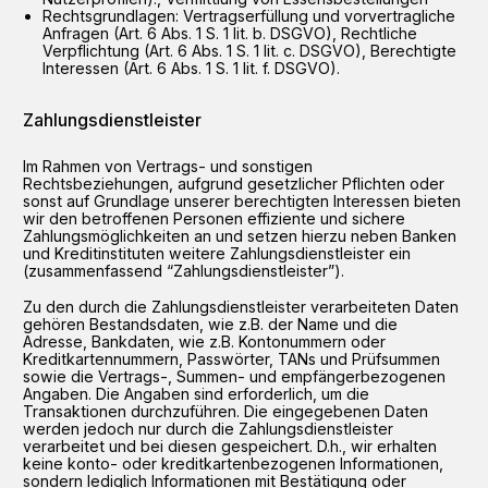
Rechtsgrundlagen: Vertragserfüllung und vorvertragliche
Anfragen (Art. 6 Abs. 1 S. 1 lit. b. DSGVO), Rechtliche
Verpflichtung (Art. 6 Abs. 1 S. 1 lit. c. DSGVO), Berechtigte
Interessen (Art. 6 Abs. 1 S. 1 lit. f. DSGVO).
Zahlungsdienstleister
Im Rahmen von Vertrags- und sonstigen
Rechtsbeziehungen, aufgrund gesetzlicher Pflichten oder
sonst auf Grundlage unserer berechtigten Interessen bieten
wir den betroffenen Personen effiziente und sichere
Zahlungsmöglichkeiten an und setzen hierzu neben Banken
und Kreditinstituten weitere Zahlungsdienstleister ein
(zusammenfassend “Zahlungsdienstleister”).
Zu den durch die Zahlungsdienstleister verarbeiteten Daten
gehören Bestandsdaten, wie z.B. der Name und die
Adresse, Bankdaten, wie z.B. Kontonummern oder
Kreditkartennummern, Passwörter, TANs und Prüfsummen
sowie die Vertrags-, Summen- und empfängerbezogenen
Angaben. Die Angaben sind erforderlich, um die
Transaktionen durchzuführen. Die eingegebenen Daten
werden jedoch nur durch die Zahlungsdienstleister
verarbeitet und bei diesen gespeichert. D.h., wir erhalten
keine konto- oder kreditkartenbezogenen Informationen,
sondern lediglich Informationen mit Bestätigung oder