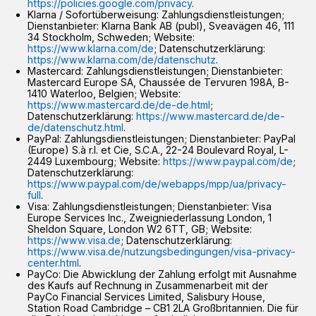
https://policies.google.com/privacy
.
Klarna / Sofortüberweisung: Zahlungsdienstleistungen;
Dienstanbieter: Klarna Bank AB (publ), Sveavägen 46, 111
34 Stockholm, Schweden; Website:
https://www.klarna.com/de
; Datenschutzerklärung:
https://www.klarna.com/de/datenschutz
.
Mastercard: Zahlungsdienstleistungen; Dienstanbieter:
Mastercard Europe SA, Chaussée de Tervuren 198A, B-
1410 Waterloo, Belgien; Website:
https://www.mastercard.de/de-de.html
;
Datenschutzerklärung:
https://www.mastercard.de/de-
de/datenschutz.html
.
PayPal: Zahlungsdienstleistungen; Dienstanbieter: PayPal
(Europe) S.à r.l. et Cie, S.C.A., 22-24 Boulevard Royal, L-
2449 Luxembourg; Website:
https://www.paypal.com/de
;
Datenschutzerklärung:
https://www.paypal.com/de/webapps/mpp/ua/privacy-
full
.
Visa: Zahlungsdienstleistungen; Dienstanbieter: Visa
Europe Services Inc., Zweigniederlassung London, 1
Sheldon Square, London W2 6TT, GB; Website:
https://www.visa.de
; Datenschutzerklärung:
https://www.visa.de/nutzungsbedingungen/visa-privacy-
center.html
.
PayCo: Die Abwicklung der Zahlung erfolgt mit Ausnahme
des Kaufs auf Rechnung in Zusammenarbeit mit der
PayCo Financial Services Limited, Salisbury House,
Station Road Cambridge – CB1 2LA Großbritannien. Die für