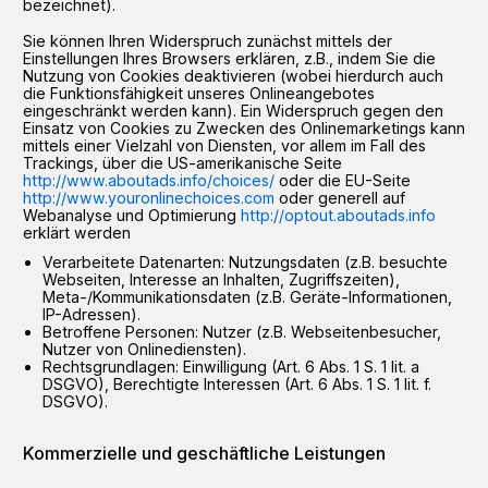
bezeichnet).
Sie können Ihren Widerspruch zunächst mittels der
Einstellungen Ihres Browsers erklären, z.B., indem Sie die
Nutzung von Cookies deaktivieren (wobei hierdurch auch
die Funktionsfähigkeit unseres Onlineangebotes
eingeschränkt werden kann). Ein Widerspruch gegen den
Einsatz von Cookies zu Zwecken des Onlinemarketings kann
mittels einer Vielzahl von Diensten, vor allem im Fall des
Trackings, über die US-amerikanische Seite
http://www.aboutads.info/choices/
oder die EU-Seite
http://www.youronlinechoices.com
oder generell auf
Webanalyse und Optimierung
http://optout.aboutads.info
erklärt werden
Verarbeitete Datenarten: Nutzungsdaten (z.B. besuchte
Webseiten, Interesse an Inhalten, Zugriffszeiten),
Meta-/Kommunikationsdaten (z.B. Geräte-Informationen,
IP-Adressen).
Betroffene Personen: Nutzer (z.B. Webseitenbesucher,
Nutzer von Onlinediensten).
Rechtsgrundlagen: Einwilligung (Art. 6 Abs. 1 S. 1 lit. a
DSGVO), Berechtigte Interessen (Art. 6 Abs. 1 S. 1 lit. f.
DSGVO).
Kommerzielle und geschäftliche Leistungen