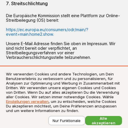
Streitschlichtung
Die Europäische Kommission stellt eine Plattform zur Online-
Streitbeilegung (OS) bereit:
https://ec.europa.eu/consumers/odr/main/?
event=main.home2.show.
Unsere E-Mail Adresse finden Sie oben im Impressum. Wir
sind nicht bereit oder verpflichtet, an
Streitbeilegungsverfahren vor einer
Verbraucherschlichtungsstelle teilzunehmen.
Wir verwenden Cookies und andere Technologien, um Dein
Benutzererlebnis zu verbessern und zu personalisieren, für
AGB
Analysen zur Optimierung und Werbung in Zusammenarbeit mit
Dritten. Wir verwenden unsere eigenen Cookies und Cookies
Datenschutzerklärung
von Dritten. Wenn Du auf alles akzeptieren Du die Verwendung
Impressum
aller Cookies. Wir setzen immer notwendige Cookies. Wähle
Einstellungen verwalten
, um zu entscheiden, welche Cookies
Verwendung von Cookies
Du akzeptieren möchtest, um Deine Präferenzen anzupassen
Zusatzstoffliste / Allergene
und um weitere Informationen zu finden.
Alle
©
2026
Liefersoft.de
Nur Funktionale
akzeptieren