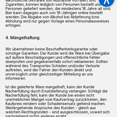
Alkoholische Getränke (mit Ausnahme von Bier) und
Zigaretten, können lediglich von Personen bestellt und an
Personen geliefert werden, die mindestens 18 Jahre alt sind.
Bier kann dagegen auch von 16-Jährigen online bestellt
werden. Die Abgabe von Alkohol bei Ablieferung bzw.
Abholung wird nur gegen Vorlage eines Personalausweises
erfolgen.
Mängelhaftung
Wir übernehmen keine Beschaffenheitsgarantie oder
sonstige Garantien. Der Kunde wird die Ware bei Übergabe
auf äußere Beschädigungen und offensichtliche Fehler
überprüfen und gegebenenfalls sofort reklamieren. Sollten
während des Transportes Schäden und/oder Verluste
auftreten, wird der Fahrer den Kunden direkt und
unverzüglich unter gleichzeitiger Mitteilung an uns
informieren.
Ist die gelieferte Ware mangelhaft, kann der Kunde
Nacherfüllung durch Ersatzlieferung verlangen. Schlägt die
Nacherfüllung fehl, kann der Kunde bei einem nicht
unerheblichen Mangel vom Kaufvertrag zurücktreten, den
Kaufpreis mindern oder Schadensersatz geltend machen.
Weitergehende Ansprüche des Kunden - gleich aus
welchen Rechtsgründen - sind ausgeschlossen, soweit sich
nachstehend nichts anderes ergibt.