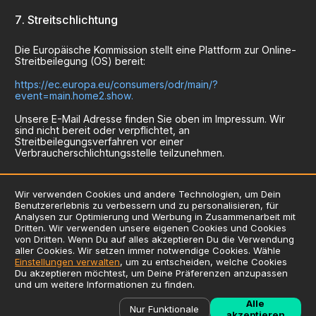
Streitschlichtung
Die Europäische Kommission stellt eine Plattform zur Online-
Streitbeilegung (OS) bereit:
https://ec.europa.eu/consumers/odr/main/?
event=main.home2.show.
Unsere E-Mail Adresse finden Sie oben im Impressum. Wir
sind nicht bereit oder verpflichtet, an
Streitbeilegungsverfahren vor einer
Verbraucherschlichtungsstelle teilzunehmen.
Wir verwenden Cookies und andere Technologien, um Dein
Benutzererlebnis zu verbessern und zu personalisieren, für
AGB
Analysen zur Optimierung und Werbung in Zusammenarbeit mit
Dritten. Wir verwenden unsere eigenen Cookies und Cookies
Datenschutzerklärung
von Dritten. Wenn Du auf alles akzeptieren Du die Verwendung
Impressum
aller Cookies. Wir setzen immer notwendige Cookies. Wähle
Einstellungen verwalten
, um zu entscheiden, welche Cookies
Verwendung von Cookies
Du akzeptieren möchtest, um Deine Präferenzen anzupassen
Zusatzstoffliste / Allergene
und um weitere Informationen zu finden.
Alle
©
2026
Liefersoft.de
Nur Funktionale
akzeptieren