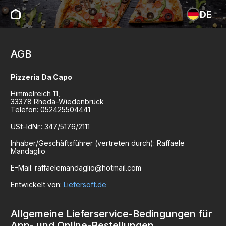
DE
AGB
Pizzeria Da Capo
Himmelreich
11
,
33378
Rheda-Wiedenbrück
Telefon:
052425504441
USt-IdNr.:
347/5176/2111
Inhaber/Geschäftsführer (vertreten durch):
Raffaele
Mandaglio
E-Mail:
raffaelemandaglio@hotmail.com
Entwickelt von:
Liefersoft.de
Allgemeine Lieferservice-Bedingungen für
App- und Online-Bestellungen