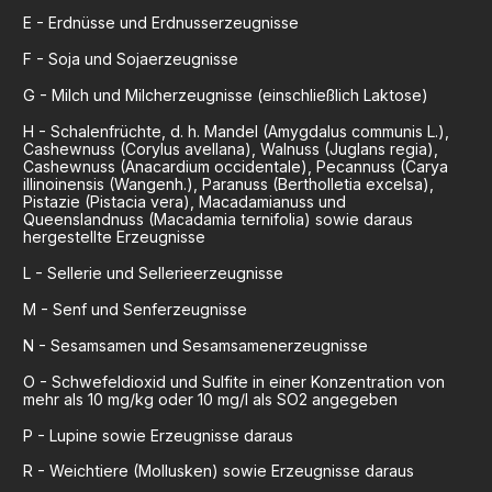
E
-
Erdnüsse und Erdnusserzeugnisse
F
-
Soja und Sojaerzeugnisse
G
-
Milch und Milcherzeugnisse (einschließlich Laktose)
H
-
Schalenfrüchte, d. h. Mandel (Amygdalus communis L.),
Cashewnuss (Corylus avellana), Walnuss (Juglans regia),
Cashewnuss (Anacardium occidentale), Pecannuss (Carya
illinoinensis (Wangenh.), Paranuss (Bertholletia excelsa),
Pistazie (Pistacia vera), Macadamianuss und
Queenslandnuss (Macadamia ternifolia) sowie daraus
hergestellte Erzeugnisse
L
-
Sellerie und Sellerieerzeugnisse
M
-
Senf und Senferzeugnisse
N
-
Sesamsamen und Sesamsamenerzeugnisse
O
-
Schwefeldioxid und Sulfite in einer Konzentration von
mehr als 10 mg/kg oder 10 mg/l als SO2 angegeben
P
-
Lupine sowie Erzeugnisse daraus
R
-
Weichtiere (Mollusken) sowie Erzeugnisse daraus