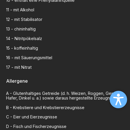
10
-
enthält eine Phenylalaninquelle
11
-
mit Alkohol
12
-
mit Stabilisator
13
-
chininhaltig
14
-
Nitritpökelsalz
15
-
koffeinhaltig
16
-
mit Säuerungsmittel
17
-
mit Nitrat
Allergene
A
-
Glutenhaltiges Getreide (d. h. Weizen, Roggen, Gerste,
Hafer, Dinkel u. a.) sowie daraus hergestellte Erzeugnisse
B
-
Krebstiere und Krebstiererzeugnisse
C
-
Eier und Eierzeugnisse
D
-
Fisch und Fischerzeugnisse