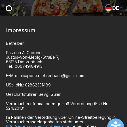
DE
Impressum
Betreiber:
Pizzeria Al Capone
Justus-von-Liebig-Straße
7
,
63128
Dietzenbach
Tel.:
060749184913
E-Mail:
alcapone.dietzenbach@gmail.com
USt-IdNr.:
02882331489
Geschäftsführer:
Sevgi Güler
Verbraucherinformationen gemäß Verordnung (EU) Nr.
524/2013:
Im Rahmen der Verordnung über Online-Streitbeilegung in
Verbraucherangelegenheiten steht unter
http://ec.europa.eu/consumers/odr
eine Online-