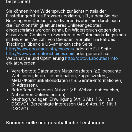
bezeichnet).
Sie können Ihren Widerspruch zunächst mittels der
Einstellungen Ihres Browsers erklären, z.B., indem Sie die
Nutzung von Cookies deaktivieren (wobei hierdurch auch
die Funktionsfähigkeit unseres Onlineangebotes
eingeschränkt werden kann). Ein Widerspruch gegen den
Einsatz von Cookies zu Zwecken des Onlinemarketings kann
mittels einer Vielzahl von Diensten, vor allem im Fall des
Trackings, über die US-amerikanische Seite
http://www.aboutads.info/choices/
oder die EU-Seite
http://www.youronlinechoices.com
oder generell auf
Webanalyse und Optimierung
http://optout.aboutads.info
erklärt werden
Verarbeitete Datenarten: Nutzungsdaten (z.B. besuchte
Webseiten, Interesse an Inhalten, Zugriffszeiten),
Meta-/Kommunikationsdaten (z.B. Geräte-Informationen,
IP-Adressen).
Betroffene Personen: Nutzer (z.B. Webseitenbesucher,
Nutzer von Onlinediensten).
Rechtsgrundlagen: Einwilligung (Art. 6 Abs. 1 S. 1 lit. a
DSGVO), Berechtigte Interessen (Art. 6 Abs. 1 S. 1 lit. f.
DSGVO).
Kommerzielle und geschäftliche Leistungen