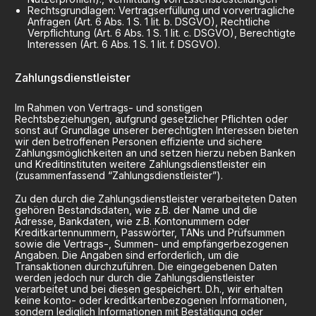
Rechtsgrundlagen: Vertragserfüllung und vorvertragliche
Anfragen (Art. 6 Abs. 1 S. 1 lit. b. DSGVO), Rechtliche
Verpflichtung (Art. 6 Abs. 1 S. 1 lit. c. DSGVO), Berechtigte
Interessen (Art. 6 Abs. 1 S. 1 lit. f. DSGVO).
Zahlungsdienstleister
Im Rahmen von Vertrags- und sonstigen
Rechtsbeziehungen, aufgrund gesetzlicher Pflichten oder
sonst auf Grundlage unserer berechtigten Interessen bieten
wir den betroffenen Personen effiziente und sichere
Zahlungsmöglichkeiten an und setzen hierzu neben Banken
und Kreditinstituten weitere Zahlungsdienstleister ein
(zusammenfassend “Zahlungsdienstleister”).
Zu den durch die Zahlungsdienstleister verarbeiteten Daten
gehören Bestandsdaten, wie z.B. der Name und die
Adresse, Bankdaten, wie z.B. Kontonummern oder
Kreditkartennummern, Passwörter, TANs und Prüfsummen
sowie die Vertrags-, Summen- und empfängerbezogenen
Angaben. Die Angaben sind erforderlich, um die
Transaktionen durchzuführen. Die eingegebenen Daten
werden jedoch nur durch die Zahlungsdienstleister
verarbeitet und bei diesen gespeichert. D.h., wir erhalten
keine konto- oder kreditkartenbezogenen Informationen,
sondern lediglich Informationen mit Bestätigung oder