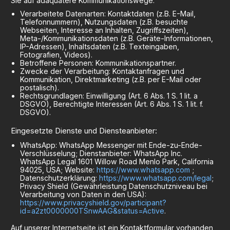
Sie auf adäquatere Kommunikationswege.
Verarbeitete Datenarten: Kontaktdaten (z.B. E-Mail,
Telefonnummern), Nutzungsdaten (z.B. besuchte
Webseiten, Interesse an Inhalten, Zugriffszeiten),
Meta-/Kommunikationsdaten (z.B. Geräte-Informationen,
IP-Adressen), Inhaltsdaten (z.B. Texteingaben,
Fotografien, Videos).
Betroffene Personen: Kommunikationspartner.
Zwecke der Verarbeitung: Kontaktanfragen und
Kommunikation, Direktmarketing (z.B. per E-Mail oder
postalisch).
Rechtsgrundlagen: Einwilligung (Art. 6 Abs. 1 S. 1 lit. a
DSGVO), Berechtigte Interessen (Art. 6 Abs. 1 S. 1 lit. f.
DSGVO).
Eingesetzte Dienste und Diensteanbieter:
WhatsApp: WhatsApp Messenger mit Ende-zu-Ende-
Verschlüsselung; Dienstanbieter: WhatsApp Inc.
WhatsApp Legal 1601 Willow Road Menlo Park, California
94025, USA; Website:
https://www.whatsapp.com
;
Datenschutzerklärung:
https://www.whatsapp.com/legal
;
Privacy Shield (Gewährleistung Datenschutzniveau bei
Verarbeitung von Daten in den USA):
https://www.privacyshield.gov/participant?
id=a2zt0000000TSnwAAG&status=Active
.
Auf unserer Internetseite ist ein Kontaktformular vorhanden,