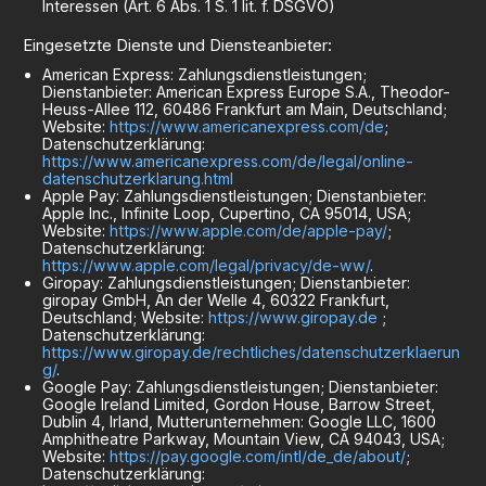
Interessen (Art. 6 Abs. 1 S. 1 lit. f. DSGVO)
Eingesetzte Dienste und Diensteanbieter:
American Express: Zahlungsdienstleistungen;
Dienstanbieter: American Express Europe S.A., Theodor-
Heuss-Allee 112, 60486 Frankfurt am Main, Deutschland;
Website:
https://www.americanexpress.com/de
;
Datenschutzerklärung:
https://www.americanexpress.com/de/legal/online-
datenschutzerklarung.html
Apple Pay: Zahlungsdienstleistungen; Dienstanbieter:
Apple Inc., Infinite Loop, Cupertino, CA 95014, USA;
Website:
https://www.apple.com/de/apple-pay/
;
Datenschutzerklärung:
https://www.apple.com/legal/privacy/de-ww/
.
Giropay: Zahlungsdienstleistungen; Dienstanbieter:
giropay GmbH, An der Welle 4, 60322 Frankfurt,
Deutschland; Website:
https://www.giropay.de
;
Datenschutzerklärung:
https://www.giropay.de/rechtliches/datenschutzerklaerun
g/
.
Google Pay: Zahlungsdienstleistungen; Dienstanbieter:
Google Ireland Limited, Gordon House, Barrow Street,
Dublin 4, Irland, Mutterunternehmen: Google LLC, 1600
Amphitheatre Parkway, Mountain View, CA 94043, USA;
Website:
https://pay.google.com/intl/de_de/about/
;
Datenschutzerklärung: