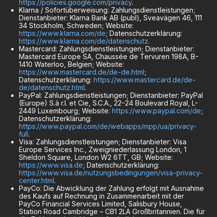
https://policies.google.com/privacy
.
Klarna / Sofortüberweisung: Zahlungsdienstleistungen;
Dienstanbieter: Klarna Bank AB (publ), Sveavägen 46, 111
34 Stockholm, Schweden; Website:
https://www.klarna.com/de
; Datenschutzerklärung:
https://www.klarna.com/de/datenschutz
.
Mastercard: Zahlungsdienstleistungen; Dienstanbieter:
Mastercard Europe SA, Chaussée de Tervuren 198A, B-
1410 Waterloo, Belgien; Website:
https://www.mastercard.de/de-de.html
;
Datenschutzerklärung:
https://www.mastercard.de/de-
de/datenschutz.html
.
PayPal: Zahlungsdienstleistungen; Dienstanbieter: PayPal
(Europe) S.à r.l. et Cie, S.C.A., 22-24 Boulevard Royal, L-
2449 Luxembourg; Website:
https://www.paypal.com/de
;
Datenschutzerklärung:
https://www.paypal.com/de/webapps/mpp/ua/privacy-
full
.
Visa: Zahlungsdienstleistungen; Dienstanbieter: Visa
Europe Services Inc., Zweigniederlassung London, 1
Sheldon Square, London W2 6TT, GB; Website:
https://www.visa.de
; Datenschutzerklärung:
https://www.visa.de/nutzungsbedingungen/visa-privacy-
center.html
.
PayCo: Die Abwicklung der Zahlung erfolgt mit Ausnahme
des Kaufs auf Rechnung in Zusammenarbeit mit der
PayCo Financial Services Limited, Salisbury House,
Station Road Cambridge – CB1 2LA Großbritannien. Die für