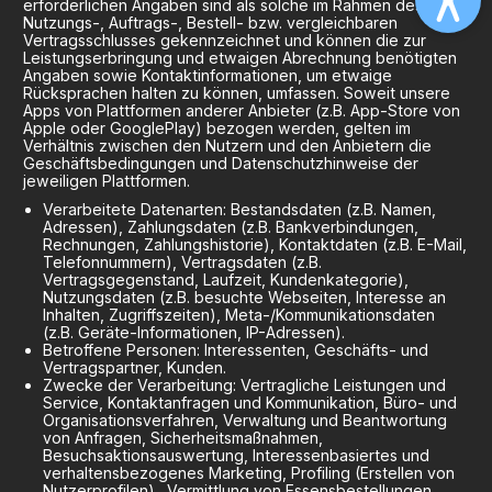
erforderlichen Angaben sind als solche im Rahmen des
Nutzungs-, Auftrags-, Bestell- bzw. vergleichbaren
Vertragsschlusses gekennzeichnet und können die zur
Leistungserbringung und etwaigen Abrechnung benötigten
Angaben sowie Kontaktinformationen, um etwaige
Rücksprachen halten zu können, umfassen. Soweit unsere
Apps von Plattformen anderer Anbieter (z.B. App-Store von
Apple oder GooglePlay) bezogen werden, gelten im
Verhältnis zwischen den Nutzern und den Anbietern die
Geschäftsbedingungen und Datenschutzhinweise der
jeweiligen Plattformen.
Verarbeitete Datenarten: Bestandsdaten (z.B. Namen,
Adressen), Zahlungsdaten (z.B. Bankverbindungen,
Rechnungen, Zahlungshistorie), Kontaktdaten (z.B. E-Mail,
Telefonnummern), Vertragsdaten (z.B.
Vertragsgegenstand, Laufzeit, Kundenkategorie),
Nutzungsdaten (z.B. besuchte Webseiten, Interesse an
Inhalten, Zugriffszeiten), Meta-/Kommunikationsdaten
(z.B. Geräte-Informationen, IP-Adressen).
Betroffene Personen: Interessenten, Geschäfts- und
Vertragspartner, Kunden.
Zwecke der Verarbeitung: Vertragliche Leistungen und
Service, Kontaktanfragen und Kommunikation, Büro- und
Organisationsverfahren, Verwaltung und Beantwortung
von Anfragen, Sicherheitsmaßnahmen,
Besuchsaktionsauswertung, Interessenbasiertes und
verhaltensbezogenes Marketing, Profiling (Erstellen von
Nutzerprofilen)., Vermittlung von Essensbestellungen