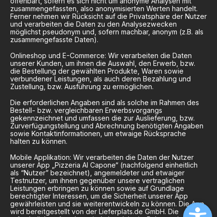
offenbart, sofern es sich nicht um anonyme Analysen mit
zusammengefassten, also anonymisierten Werten handelt.
Ferner nehmen wir Rücksicht auf die Privatsphäre der Nutzer
und verarbeiten die Daten zu den Analysezwecken
möglichst pseudonym und, sofern machbar, anonym (z.B. als
zusammengefasste Daten).
Onlineshop und E-Commerce: Wir verarbeiten die Daten
unserer Kunden, um ihnen die Auswahl, den Erwerb, bzw.
die Bestellung der gewählten Produkte, Waren sowie
verbundener Leistungen, als auch deren Bezahlung und
Zustellung, bzw. Ausführung zu ermöglichen.
Die erforderlichen Angaben sind als solche im Rahmen des
Bestell- bzw. vergleichbaren Erwerbsvorgangs
gekennzeichnet und umfassen die zur Auslieferung, bzw.
Zurverfügungstellung und Abrechnung benötigten Angaben
sowie Kontaktinformationen, um etwaige Rücksprache
halten zu können.
Mobile Applikation: Wir verarbeiten die Daten der Nutzer
unserer App „Pizzeria Al Capone“ (nachfolgend einheitlich
als “Nutzer” bezeichnet), angemeldeter und etwaiger
Testnutzer, um ihnen gegenüber unsere vertraglichen
Leistungen erbringen zu können sowie auf Grundlage
berechtigter Interessen, um die Sicherheit unserer App
gewährleisten und sie weiterentwickeln zu können. Die App
wird bereitgestellt von der Lieferplats.de GmbH. Die