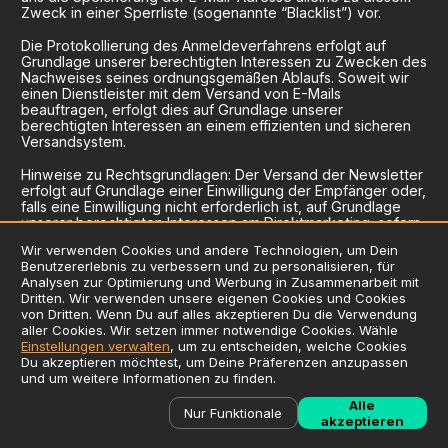
Zweck in einer Sperrliste (sogenannte “Blacklist”) vor.
Die Protokollierung des Anmeldeverfahrens erfolgt auf
Grundlage unserer berechtigten Interessen zu Zwecken des
Nachweises seines ordnungsgemäßen Ablaufs. Soweit wir
einen Dienstleister mit dem Versand von E-Mails
beauftragen, erfolgt dies auf Grundlage unserer
berechtigten Interessen an einem effizienten und sicheren
Versandsystem.
Hinweise zu Rechtsgrundlagen: Der Versand der Newsletter
erfolgt auf Grundlage einer Einwilligung der Empfänger oder,
falls eine Einwilligung nicht erforderlich ist, auf Grundlage
unserer berechtigten Interessen am Direktmarketing, sofern
und soweit diese gesetzlich, z.B. im Fall von
Wir verwenden Cookies und andere Technologien, um Dein
Bestandskundenwerbung, erlaubt ist. Soweit wir einen
Benutzererlebnis zu verbessern und zu personalisieren, für
Dienstleister mit dem Versand von E-Mails beauftragen,
Analysen zur Optimierung und Werbung in Zusammenarbeit mit
geschieht dies auf der Grundlage unserer berechtigten
Dritten. Wir verwenden unsere eigenen Cookies und Cookies
Interessen. Das Registrierungsverfahren wird auf der
von Dritten. Wenn Du auf alles akzeptieren Du die Verwendung
Grundlage unserer berechtigten Interessen aufgezeichnet,
aller Cookies. Wir setzen immer notwendige Cookies. Wähle
um nachzuweisen, dass es in Übereinstimmung mit dem
Einstellungen verwalten
, um zu entscheiden, welche Cookies
Gesetz durchgeführt wurde.
Du akzeptieren möchtest, um Deine Präferenzen anzupassen
und um weitere Informationen zu finden.
Inhalte: Informationen zu uns, unseren Leistungen, Aktionen
und Angeboten.
Alle
Nur Funktionale
akzeptieren
Erfolgsmessung: Die Newsletter enthalten einen sogenannte