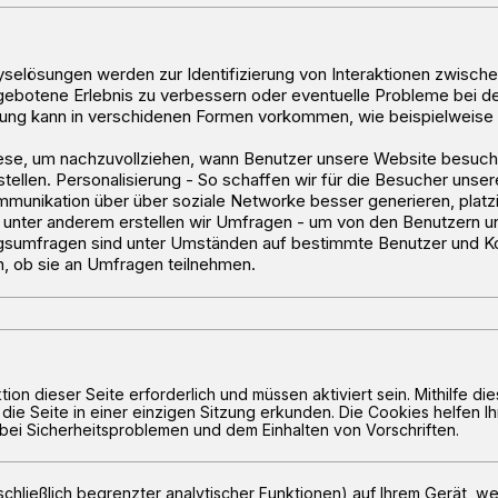
lyselösungen werden zur Identifizierung von Interaktionen zwisc
 gebotene Erlebnis zu verbessern oder eventuelle Probleme bei 
ng kann in verschidenen Formen vorkommen, wie beispielweise 
ese, um nachzuvollziehen, wann Benutzer unsere Website besuch
llen. Personalisierung - So schaffen wir für die Besucher unserer
mmunikation über über soziale Networke besser generieren, platzi
unter anderem erstellen wir Umfragen - um von den Benutzern u
gsumfragen sind unter Umständen auf bestimmte Benutzer und Kon
, ob sie an Umfragen teilnehmen.
tion dieser Seite erforderlich und müssen aktiviert sein. Mithilfe 
die Seite in einer einzigen Sitzung erkunden. Die Cookies helfen I
bei Sicherheitsproblemen und dem Einhalten von Vorschriften.
hließlich begrenzter analytischer Funktionen) auf Ihrem Gerät, we