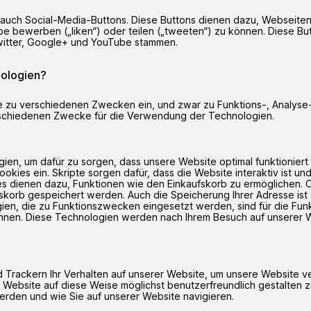
auch Social-Media-Buttons. Diese Buttons dienen dazu, Webseiten
 bewerben („liken“) oder teilen („tweeten“) zu können. Diese Butt
itter, Google+ und YouTube stammen.
ologien?
te zu verschiedenen Zwecken ein, und zwar zu Funktions-, Analys
erschiedenen Zwecke für die Verwendung der Technologien.
n, um dafür zu sorgen, dass unsere Website optimal funktioniert 
kies ein. Skripte sorgen dafür, dass die Website interaktiv ist un
kies dienen dazu, Funktionen wie den Einkaufskorb zu ermöglichen.
skorb gespeichert werden. Auch die Speicherung Ihrer Adresse ist 
en, die zu Funktionszwecken eingesetzt werden, sind für die Funkt
nnen. Diese Technologien werden nach Ihrem Besuch auf unserer W
 Trackern Ihr Verhalten auf unserer Website, um unsere Website 
 Website auf diese Weise möglichst benutzerfreundlich gestalten z
rden und wie Sie auf unserer Website navigieren.