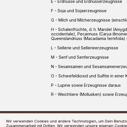
E
-
Erdnüsse und Erdnusserzeugnisse
F
-
Soja und Sojaerzeugnisse
G
-
Milch und Milcherzeugnisse (einschl
H
-
Schalenfrüchte, d. h. Mandel (Amyg
occidentale), Pecannuss (Carya illinoine
Queenslandnuss (Macadamia ternifolia) 
L
-
Sellerie und Sellerieerzeugnisse
M
-
Senf und Senferzeugnisse
N
-
Sesamsamen und Sesamsamenerzeu
O
-
Schwefeldioxid und Sulfite in einer
P
-
Lupine sowie Erzeugnisse daraus
R
-
Weichtiere (Mollusken) sowie Erzeu
AGB
Datensc
Wir verwenden Cookies und andere Technologien, um Dein Benutzer
Zusammenarbeit mit Dritten. Wir verwenden unsere eigenen Cookies