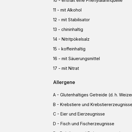
10
-
enthält eine Phenylalaninquelle
11
-
mit Alkohol
12
-
mit Stabilisator
13
-
chininhaltig
14
-
Nitritpökelsalz
15
-
koffeinhaltig
16
-
mit Säuerungsmittel
17
-
mit Nitrat
Allergene
A
-
Glutenhaltiges Getreide (d. h. Weize
B
-
Krebstiere und Krebstiererzeugniss
C
-
Eier und Eierzeugnisse
D
-
Fisch und Fischerzeugnisse