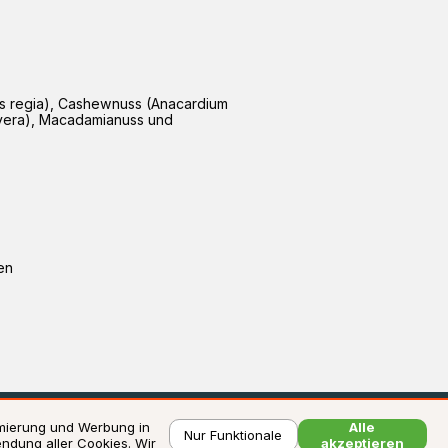
ns regia), Cashewnuss (Anacardium
a vera), Macadamianuss und
en
liste / Allergene
imierung und Werbung in
Alle
Nur Funktionale
ndung aller Cookies. Wir
akzeptieren