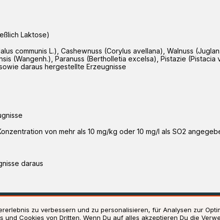
ießlich Laktose)
dalus communis L.), Cashewnuss (Corylus avellana), Walnuss (Jugla
nsis (Wangenh.), Paranuss (Bertholletia excelsa), Pistazie (Pistaci
sowie daraus hergestellte Erzeugnisse
gnisse
 Konzentration von mehr als 10 mg/kg oder 10 mg/l als SO2 angegeb
gnisse daraus
hutzerklärung
Impressum
Verwendung von Cookies
Zusatzstoff
erlebnis zu verbessern und zu personalisieren, für Analysen zur Opt
 und Cookies von Dritten. Wenn Du auf alles akzeptieren Du die Verwe