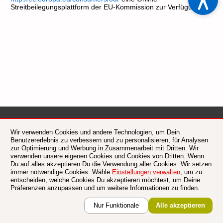
Streitbeilegungsplattform der EU-Kommission zur Verfügung.
AGB
Wir verwenden Cookies und andere Technologien, um Dein
Datenschutzerklärung
Benutzererlebnis zu verbessern und zu personalisieren, für Analysen
Impressum
zur Optimierung und Werbung in Zusammenarbeit mit Dritten. Wir
Verwendung von Cookies
verwenden unsere eigenen Cookies und Cookies von Dritten. Wenn
Du auf alles akzeptieren Du die Verwendung aller Cookies. Wir setzen
Zusatzstoffliste / Allergene
immer notwendige Cookies. Wähle
Einstellungen verwalten
, um zu
entscheiden, welche Cookies Du akzeptieren möchtest, um Deine
•
Unsere Restaurants in Ihrer Nähe
•
Präferenzen anzupassen und um weitere Informationen zu finden.
©
2026
Liefersoft.de
Nur Funktionale
Alle akzeptieren