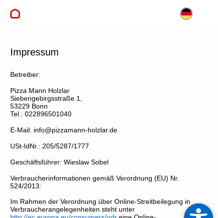
DE
Impressum
Betreiber:
Pizza Mann Holzlar
Siebengebirgsstraße
1
,
53229
Bonn
Tel.:
022896501040
E-Mail:
info@pizzamann-holzlar.de
USt-IdNr.:
205/5287/1777
Geschäftsführer:
Wieslaw Sobel
Verbraucherinformationen gemäß Verordnung (EU) Nr.
524/2013:
Im Rahmen der Verordnung über Online-Streitbeilegung in
Verbraucherangelegenheiten steht unter
http://ec.europa.eu/consumers/odr
eine Online-