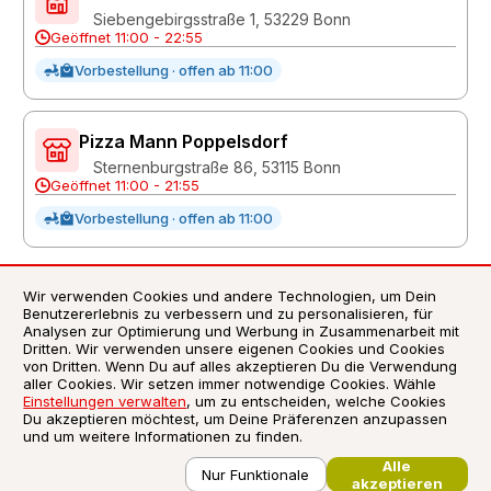
Siebengebirgsstraße 1, 53229 Bonn
Geöffnet 11:00 - 22:55
Vorbestellung · offen ab 11:00
Pizza Mann Poppelsdorf
Sternenburgstraße 86, 53115 Bonn
Geöffnet 11:00 - 21:55
Vorbestellung · offen ab 11:00
Wir verwenden Cookies und andere Technologien, um Dein
Benutzererlebnis zu verbessern und zu personalisieren, für
AGB
Analysen zur Optimierung und Werbung in Zusammenarbeit mit
Datenschutzerklärung
Dritten. Wir verwenden unsere eigenen Cookies und Cookies
Impressum
von Dritten. Wenn Du auf alles akzeptieren Du die Verwendung
aller Cookies. Wir setzen immer notwendige Cookies. Wähle
Verwendung von Cookies
Einstellungen verwalten
, um zu entscheiden, welche Cookies
Du akzeptieren möchtest, um Deine Präferenzen anzupassen
•
Unsere Restaurants in Ihrer Nähe
•
und um weitere Informationen zu finden.
Alle
©
2026
Liefersoft.de
Nur Funktionale
akzeptieren