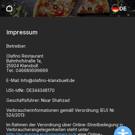
DE
Impressum
Betreiber:
Olafino Restaurant
Bahnhofstraße
1a
,
25924
Klanxbüll
Tel.:
046689599669
E-Mail:
Info@olafino-klanxbuell.de
USt-IdNr.:
DE344348170
Geschäftsführer:
Nisar Shahzad
Verbraucherinformationen gemäß Verordnung (EU) Nr.
524/2013:
Im Rahmen der Verordnung über Online-Streitbeilegung in
Verbraucherangelegenheiten steht unter
http://ec.europa.eu/consumers/odr
eine Online-