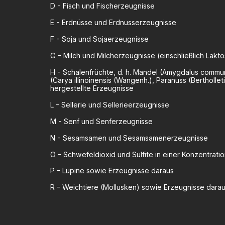
D
-
Fisch und Fischerzeugnisse
E
-
Erdnüsse und Erdnusserzeugnisse
F
-
Soja und Sojaerzeugnisse
G
-
Milch und Milcherzeugnisse (einschließlich Lakt
H
-
Schalenfrüchte, d. h. Mandel (Amygdalus commun
(Carya illinoinensis (Wangenh.), Paranuss (Bertholl
hergestellte Erzeugnisse
L
-
Sellerie und Sellerieerzeugnisse
M
-
Senf und Senferzeugnisse
N
-
Sesamsamen und Sesamsamenerzeugnisse
O
-
Schwefeldioxid und Sulfite in einer Konzentrat
P
-
Lupine sowie Erzeugnisse daraus
R
-
Weichtiere (Mollusken) sowie Erzeugnisse dara