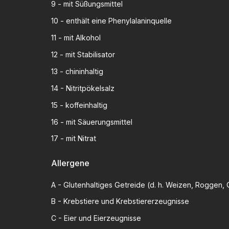
9
-
mit Süßungsmittel
10
-
enthält eine Phenylalaninquelle
11
-
mit Alkohol
12
-
mit Stabilisator
13
-
chininhaltig
14
-
Nitritpökelsalz
15
-
koffeinhaltig
16
-
mit Säuerungsmittel
17
-
mit Nitrat
Allergene
A
-
Glutenhaltiges Getreide (d. h. Weizen, Roggen, G
B
-
Krebstiere und Krebstiererzeugnisse
C
-
Eier und Eierzeugnisse