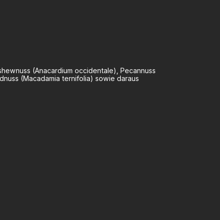
Cashewnuss (Anacardium occidentale), Pecannuss
ndnuss (Macadamia ternifolia) sowie daraus