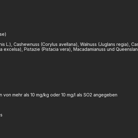
ose)
is L.), Cashewnuss (Corylus avellana), Walnuss (Juglans regia), 
etia excelsa), Pistazie (Pistacia vera), Macadamianuss und Queensla
ion von mehr als 10 mg/kg oder 10 mg/l als SO2 angegeben
us