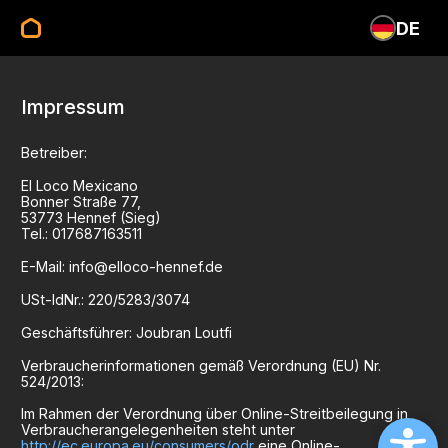
DE
Impressum
Betreiber:
El Loco Mexicano
Bonner Straße
77
,
53773
Hennef (Sieg)
Tel.:
017687163511
E-Mail:
info@elloco-hennef.de
USt-IdNr.:
220/5283/3074
Geschäftsführer:
Joubran Loutfi
Verbraucherinformationen gemäß Verordnung (EU) Nr.
524/2013:
Im Rahmen der Verordnung über Online-Streitbeilegung in
Verbraucherangelegenheiten steht unter
http://ec.europa.eu/consumers/odr
eine Online-