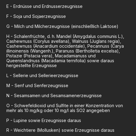
E
-
Erdnüsse und Erdnusserzeugnisse
F
-
Soja und Sojaerzeugnisse
G
-
Milch und Milcherzeugnisse (einschließlich Laktose)
H
-
Schalenfrüchte, d. h. Mandel (Amygdalus communis L.),
Cashewnuss (Corylus avellana), Walnuss (Juglans regia),
Cashewnuss (Anacardium occidentale), Pecannuss (Carya
illinoinensis (Wangenh.), Paranuss (Bertholletia excelsa),
Pistazie (Pistacia vera), Macadamianuss und
Queenslandnuss (Macadamia ternifolia) sowie daraus
hergestellte Erzeugnisse
L
-
Sellerie und Sellerieerzeugnisse
M
-
Senf und Senferzeugnisse
N
-
Sesamsamen und Sesamsamenerzeugnisse
O
-
Schwefeldioxid und Sulfite in einer Konzentration von
mehr als 10 mg/kg oder 10 mg/l als SO2 angegeben
P
-
Lupine sowie Erzeugnisse daraus
R
-
Weichtiere (Mollusken) sowie Erzeugnisse daraus