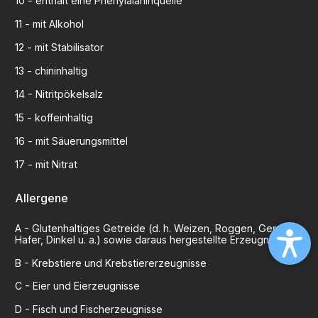
10
-
enthält eine Phenylalaninquelle
11
-
mit Alkohol
12
-
mit Stabilisator
13
-
chininhaltig
14
-
Nitritpökelsalz
15
-
koffeinhaltig
16
-
mit Säuerungsmittel
17
-
mit Nitrat
Allergene
A
-
Glutenhaltiges Getreide (d. h. Weizen, Roggen, Gerste,
Hafer, Dinkel u. a.) sowie daraus hergestellte Erzeugnisse
B
-
Krebstiere und Krebstiererzeugnisse
C
-
Eier und Eierzeugnisse
D
-
Fisch und Fischerzeugnisse