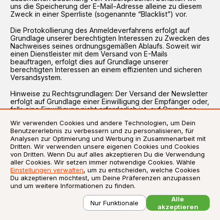
uns die Speicherung der E-Mail-Adresse alleine zu diesem
Zweck in einer Sperrliste (sogenannte “Blacklist”) vor.
Die Protokollierung des Anmeldeverfahrens erfolgt auf
Grundlage unserer berechtigten Interessen zu Zwecken des
Nachweises seines ordnungsgemäßen Ablaufs. Soweit wir
einen Dienstleister mit dem Versand von E-Mails
beauftragen, erfolgt dies auf Grundlage unserer
berechtigten Interessen an einem effizienten und sicheren
Versandsystem.
Hinweise zu Rechtsgrundlagen: Der Versand der Newsletter
erfolgt auf Grundlage einer Einwilligung der Empfänger oder,
falls eine Einwilligung nicht erforderlich ist, auf Grundlage
unserer berechtigten Interessen am Direktmarketing, sofern
Wir verwenden Cookies und andere Technologien, um Dein
und soweit diese gesetzlich, z.B. im Fall von
Benutzererlebnis zu verbessern und zu personalisieren, für
Bestandskundenwerbung, erlaubt ist. Soweit wir einen
Analysen zur Optimierung und Werbung in Zusammenarbeit mit
Dienstleister mit dem Versand von E-Mails beauftragen,
Dritten. Wir verwenden unsere eigenen Cookies und Cookies
geschieht dies auf der Grundlage unserer berechtigten
von Dritten. Wenn Du auf alles akzeptieren Du die Verwendung
Interessen. Das Registrierungsverfahren wird auf der
aller Cookies. Wir setzen immer notwendige Cookies. Wähle
Grundlage unserer berechtigten Interessen aufgezeichnet,
Einstellungen verwalten
, um zu entscheiden, welche Cookies
um nachzuweisen, dass es in Übereinstimmung mit dem
Du akzeptieren möchtest, um Deine Präferenzen anzupassen
Gesetz durchgeführt wurde.
und um weitere Informationen zu finden.
Inhalte: Informationen zu uns, unseren Leistungen, Aktionen
Alle
Nur Funktionale
und Angeboten.
akzeptieren