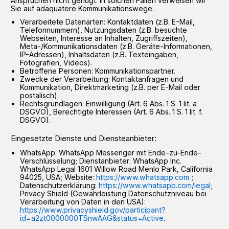
Ansprüchen nicht genügt. In solchen Fällen verweisen wir
Sie auf adäquatere Kommunikationswege.
Verarbeitete Datenarten: Kontaktdaten (z.B. E-Mail,
Telefonnummern), Nutzungsdaten (z.B. besuchte
Webseiten, Interesse an Inhalten, Zugriffszeiten),
Meta-/Kommunikationsdaten (z.B. Geräte-Informationen,
IP-Adressen), Inhaltsdaten (z.B. Texteingaben,
Fotografien, Videos).
Betroffene Personen: Kommunikationspartner.
Zwecke der Verarbeitung: Kontaktanfragen und
Kommunikation, Direktmarketing (z.B. per E-Mail oder
postalisch).
Rechtsgrundlagen: Einwilligung (Art. 6 Abs. 1 S. 1 lit. a
DSGVO), Berechtigte Interessen (Art. 6 Abs. 1 S. 1 lit. f.
DSGVO).
Eingesetzte Dienste und Diensteanbieter:
WhatsApp: WhatsApp Messenger mit Ende-zu-Ende-
Verschlüsselung; Dienstanbieter: WhatsApp Inc.
WhatsApp Legal 1601 Willow Road Menlo Park, California
94025, USA; Website:
https://www.whatsapp.com
;
Datenschutzerklärung:
https://www.whatsapp.com/legal
;
Privacy Shield (Gewährleistung Datenschutzniveau bei
Verarbeitung von Daten in den USA):
https://www.privacyshield.gov/participant?
id=a2zt0000000TSnwAAG&status=Active
.