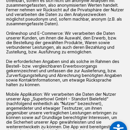
offenbart, sofern es sich nicht um anonyme Analysen mit
zusammengefassten, also anonymisierten Werten handelt.
Ferner nehmen wir Rücksicht auf die Privatsphäre der Nutzer
und verarbeiten die Daten zu den Analysezwecken
möglichst pseudonym und, sofern machbar, anonym (z.B. als
zusammengefasste Daten).
Onlineshop und E-Commerce: Wir verarbeiten die Daten
unserer Kunden, um ihnen die Auswahl, den Erwerb, bzw.
die Bestellung der gewählten Produkte, Waren sowie
verbundener Leistungen, als auch deren Bezahlung und
Zustellung, bzw. Ausführung zu ermöglichen.
Die erforderlichen Angaben sind als solche im Rahmen des
Bestell- bzw. vergleichbaren Erwerbsvorgangs
gekennzeichnet und umfassen die zur Auslieferung, bzw.
Zurverfügungstellung und Abrechnung benötigten Angaben
sowie Kontaktinformationen, um etwaige Rücksprache
halten zu können.
Mobile Applikation: Wir verarbeiten die Daten der Nutzer
unserer App „Superbowl GmbH - Standort Bielefeld“
(nachfolgend einheitlich als “Nutzer” bezeichnet),
angemeldeter und etwaiger Testnutzer, um ihnen
gegenüber unsere vertraglichen Leistungen erbringen zu
können sowie auf Grundlage berechtigter Interessen, um
die Sicherheit unserer App gewährleisten und sie
weiterentwickeln zu können. Die App wird bereitgestellt von