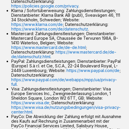
Datenschutzerklärung:
https://policies.google.com/privacy
.
Klarna / Sofortüberweisung: Zahlungsdienstleistungen;
Dienstanbieter: Klarna Bank AB (publ), Sveavägen 46, 111
34 Stockholm, Schweden; Website:
https://www.klarna.com/de
; Datenschutzerklärung:
https://www.klarna.com/de/datenschutz
.
Mastercard: Zahlungsdienstleistungen; Dienstanbieter:
Mastercard Europe SA, Chaussée de Tervuren 198A, B-
1410 Waterloo, Belgien; Website:
https://www.mastercard.de/de-de.html
;
Datenschutzerklärung:
https://www.mastercard.de/de-
de/datenschutz.html
.
PayPal: Zahlungsdienstleistungen; Dienstanbieter: PayPal
(Europe) S.à r.l. et Cie, S.C.A., 22-24 Boulevard Royal, L-
2449 Luxembourg; Website:
https://www.paypal.com/de
;
Datenschutzerklärung:
https://www.paypal.com/de/webapps/mpp/ua/privacy-
full
.
Visa: Zahlungsdienstleistungen; Dienstanbieter: Visa
Europe Services Inc., Zweigniederlassung London, 1
Sheldon Square, London W2 6TT, GB; Website:
https://www.visa.de
; Datenschutzerklärung:
https://www.visa.de/nutzungsbedingungen/visa-privacy-
center.html
.
PayCo: Die Abwicklung der Zahlung erfolgt mit Ausnahme
des Kaufs auf Rechnung in Zusammenarbeit mit der
PayCo Financial Services Limited, Salisbury House,