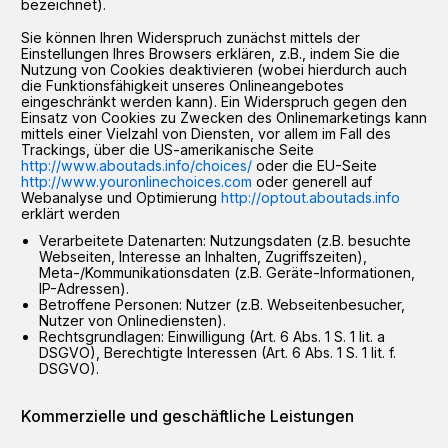
bezeichnet).
Sie können Ihren Widerspruch zunächst mittels der
Einstellungen Ihres Browsers erklären, z.B., indem Sie die
Nutzung von Cookies deaktivieren (wobei hierdurch auch
die Funktionsfähigkeit unseres Onlineangebotes
eingeschränkt werden kann). Ein Widerspruch gegen den
Einsatz von Cookies zu Zwecken des Onlinemarketings kann
mittels einer Vielzahl von Diensten, vor allem im Fall des
Trackings, über die US-amerikanische Seite
http://www.aboutads.info/choices/
oder die EU-Seite
http://www.youronlinechoices.com
oder generell auf
Webanalyse und Optimierung
http://optout.aboutads.info
erklärt werden
Verarbeitete Datenarten: Nutzungsdaten (z.B. besuchte
Webseiten, Interesse an Inhalten, Zugriffszeiten),
Meta-/Kommunikationsdaten (z.B. Geräte-Informationen,
IP-Adressen).
Betroffene Personen: Nutzer (z.B. Webseitenbesucher,
Nutzer von Onlinediensten).
Rechtsgrundlagen: Einwilligung (Art. 6 Abs. 1 S. 1 lit. a
DSGVO), Berechtigte Interessen (Art. 6 Abs. 1 S. 1 lit. f.
DSGVO).
Kommerzielle und geschäftliche Leistungen