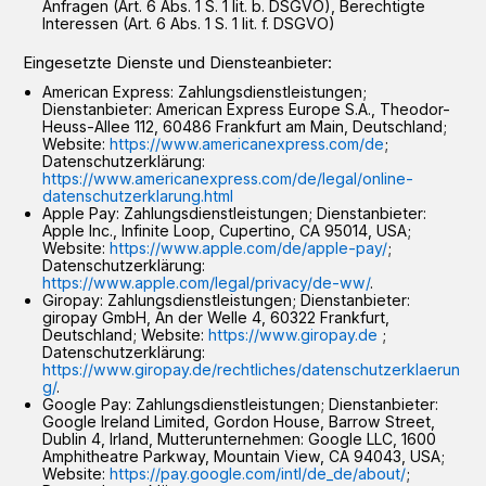
Anfragen (Art. 6 Abs. 1 S. 1 lit. b. DSGVO), Berechtigte
Interessen (Art. 6 Abs. 1 S. 1 lit. f. DSGVO)
Eingesetzte Dienste und Diensteanbieter:
American Express: Zahlungsdienstleistungen;
Dienstanbieter: American Express Europe S.A., Theodor-
Heuss-Allee 112, 60486 Frankfurt am Main, Deutschland;
Website:
https://www.americanexpress.com/de
;
Datenschutzerklärung:
https://www.americanexpress.com/de/legal/online-
datenschutzerklarung.html
Apple Pay: Zahlungsdienstleistungen; Dienstanbieter:
Apple Inc., Infinite Loop, Cupertino, CA 95014, USA;
Website:
https://www.apple.com/de/apple-pay/
;
Datenschutzerklärung:
https://www.apple.com/legal/privacy/de-ww/
.
Giropay: Zahlungsdienstleistungen; Dienstanbieter:
giropay GmbH, An der Welle 4, 60322 Frankfurt,
Deutschland; Website:
https://www.giropay.de
;
Datenschutzerklärung:
https://www.giropay.de/rechtliches/datenschutzerklaerun
g/
.
Google Pay: Zahlungsdienstleistungen; Dienstanbieter:
Google Ireland Limited, Gordon House, Barrow Street,
Dublin 4, Irland, Mutterunternehmen: Google LLC, 1600
Amphitheatre Parkway, Mountain View, CA 94043, USA;
Website:
https://pay.google.com/intl/de_de/about/
;