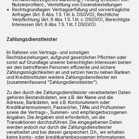
Nutzerprofilen)., Vermittlung von Essensbestellungen
Rechtsgrundlagen: Vertragserfüllung und vorvertragliche
Anfragen (Art. 6 Abs. 1 S. 1 lit. b. DSGVO), Rechtliche
Verpflichtung (Art. 6 Abs. 1 S. 1 lit. c. DSGVO), Berechtigte
Interessen (Art. 6 Abs. 1 S. 1 lit. f. DSGVO).
Zahlungsdienstleister
Im Rahmen von Vertrags- und sonstigen
Rechtsbeziehungen, aufgrund gesetzlicher Pflichten oder
sonst auf Grundlage unserer berechtigten Interessen bieten
wir den betroffenen Personen effiziente und sichere
Zahlungsmöglichkeiten an und setzen hierzu neben Banken
und Kreditinstituten weitere Zahlungsdienstleister ein
(zusammenfassend “Zahlungsdienstleister”).
Zu den durch die Zahlungsdienstleister verarbeiteten Daten
gehören Bestandsdaten, wie z.B. der Name und die
Adresse, Bankdaten, wie z.B. Kontonummern oder
Kreditkartennummern, Passwörter, TANs und Prüfsummen
sowie die Vertrags-, Summen- und empfängerbezogenen
Angaben. Die Angaben sind erforderlich, um die
Transaktionen durchzuführen. Die eingegebenen Daten
werden jedoch nur durch die Zahlungsdienstleister
verarbeitet und bei diesen gespeichert. D.h., wir erhalten
keine konto- oder kreditkartenbezogenen Informationen,