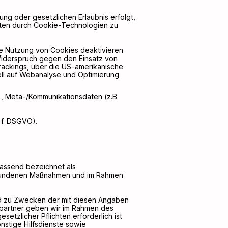
ng oder gesetzlichen Erlaubnis erfolgt,
 Daten durch Cookie-Technologien zu
die Nutzung von Cookies deaktivieren
Widerspruch gegen den Einsatz von
Trackings, über die US-amerikanische
ll auf Webanalyse und Optimierung
n), Meta-/Kommunikationsdaten (z.B.
. f. DSGVO).
fassend bezeichnet als
erbundenen Maßnahmen und im Rahmen
und zu Zwecken der mit diesen Angaben
partner geben wir im Rahmen des
etzlicher Pflichten erforderlich ist
onstige Hilfsdienste sowie