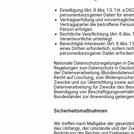
Einwilligung (Art. 6 Abs. 1 S. 1 lit. 
personenbezogenen Daten für eine
Vertragserfüllung und vorvertragliche 
Vertragspartei die betroffene Person
Person erfolgen.
Rechtliche Verpflichtung (Art. 6 Abs. 1
Verantwortliche unterliegt.
Berechtigte Interessen (Art. 6 Abs. 1
eines Dritten erforderlich, sofern n
personenbezogener Daten erfordern
Nationale Datenschutzregelungen in De
Regelungen zum Datenschutz in Deutsc
der Datenverarbeitung (Bundesdatensc
Recht auf Löschung, zum Widerspruchsr
Zwecke und zur Übermittlung sowie automa
Datenverarbeitung für Zwecke des Besc
Beendigung von Beschäftigungsverhältn
Bundesländer zur Anwendung gelangen
Sicherheitsmaßnahmen
Wir treffen nach Maßgabe der gesetzlic
des Umfangs, der Umstände und der Zwe
Bedrohung der Rechte und Freiheiten n