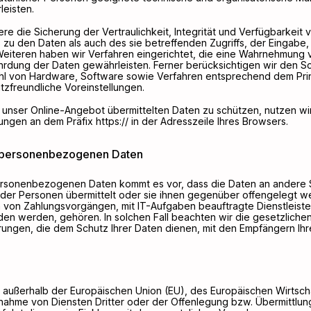
eisten.
die Sicherung der Vertraulichkeit, Integrität und Verfügbarkeit 
zu den Daten als auch des sie betreffenden Zugriffs, der Eingabe,
Weiteren haben wir Verfahren eingerichtet, die eine Wahrnehmung
hrdung der Daten gewährleisten. Ferner berücksichtigen wir den
ahl von Hardware, Software sowie Verfahren entsprechend dem Pri
zfreundliche Voreinstellungen.
a unser Online-Angebot übermittelten Daten zu schützen, nutzen wi
ngen an dem Präfix https:// in der Adresszeile Ihres Browsers.
n personenbezogenen Daten
rsonenbezogenen Daten kommt es vor, dass die Daten an andere St
oder Personen übermittelt oder sie ihnen gegenüber offengelegt 
n von Zahlungsvorgängen, mit IT-Aufgaben beauftragte Dienstleist
nden werden, gehören. In solchen Fall beachten wir die gesetzlich
ngen, die dem Schutz Ihrer Daten dienen, mit den Empfängern Ihr
h., außerhalb der Europäischen Union (EU), des Europäischen Wirtsc
nahme von Diensten Dritter oder der Offenlegung bzw. Übermittlu