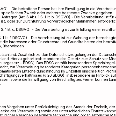
a DSGVO) - Die betroffene Person hat ihre Einwilligung in die Verarbei
n spezifischen Zweck oder mehrere bestimmte Zwecke gegeben.
Anfragen (Art. 6 Abs. 1 S. 1 lit. b. DSGVO) - Die Verarbeitung ist für
 ist, oder zur Durchführung vorvertraglicher Maßnahmen erforderlic
 S. 1 lit. c. DSGVO) - Die Verarbeitung ist zur Erfüllung einer rechtl
 S. 1 lit. f. DSGVO) - Die Verarbeitung ist zur Wahrung der berechti
icht die Interessen oder Grundrechte und Grundfreiheiten der betro
, überwiegen.
utschland: Zusätzlich zu den Datenschutzregelungen der Datensch
hland. Hierzu gehört insbesondere das Gesetz zum Schutz vor Mi
hutzgesetz – BDSG). Das BDSG enthält insbesondere Spezialregel
echt, zur Verarbeitung besonderer Kategorien personenbezogener
tisierten Entscheidungsfindung im Einzelfall einschließlich Profil
häftigungsverhältnisses (§ 26 BDSG), insbesondere im Hinblick au
issen sowie die Einwilligung von Beschäftigten. Ferner können L
.
hen Vorgaben unter Berücksichtigung des Stands der Technik, der
cke der Verarbeitung sowie der unterschiedlichen Eintrittswahrsc
atürlicher Personen geeignete technische und organisatorische M