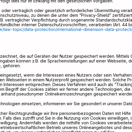
rfolgt dies nur im Einklang mit den gesetzlichen Vorgaben.
g oder vertraglich oder gesetzlich erforderlicher Übermittlung verar
nschutzniveau, zu denen die unter dem “Privacy-Shield” zertifizie
B. vertraglicher Verpflichtung durch sogenannte Standardschutzkl
rbindlicher interner Datenschutzvorschriften, verarbeiten (Art. 44 
law/law-topic/data-protection/international-dimension-data-protect
zeichnet, die auf Geräten der Nutzer gespeichert werden. Mittels
gaben können z.B. die Spracheinstellungen auf einer Webseite, de
e, gehören.
ingesetzt, wenn die Interessen eines Nutzers oder sein Verhalten 
en Webseiten in einem Nutzerprofil gespeichert werden. Solche Pro
en Interessen entsprechen. Dieses Verfahren wird auch als “Tracking
em Begriff der Cookies zählen wir ferner andere Technologien, die
er anhand pseudonymer Onlinekennzeichnungen gespeichert werden,
hnologien einsetzen, informieren wir Sie gesondert in unserer Dat
cher Rechtsgrundlage wir Ihre personenbezogenen Daten mit Hilfe
n. Falls dies zutrifft und Sie in die Nutzung von Cookies einwilligen,
inwilligung. Andernfalls werden die mithilfe von Cookies verarbeite
 betriebswirtschaftlichen Betrieb unseres Onlineangebotes und des