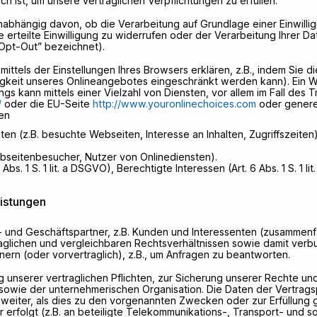
h ist, um unsere vertraglichen Verpflichtungen zu erfüllen.
bhängig davon, ob die Verarbeitung auf Grundlage einer Einwilligu
ne erteilte Einwilligung zu widerrufen oder der Verarbeitung Ihrer
Opt-Out” bezeichnet).
ittels der Einstellungen Ihres Browsers erklären, z.B., indem Sie 
higkeit unseres Onlineangebotes eingeschränkt werden kann). Ein 
 kann mittels einer Vielzahl von Diensten, vor allem im Fall des 
/
oder die EU-Seite
http://www.youronlinechoices.com
oder genere
en
en (z.B. besuchte Webseiten, Interesse an Inhalten, Zugriffszeite
ebseitenbesucher, Nutzer von Onlinediensten).
bs. 1 S. 1 lit. a DSGVO), Berechtigte Interessen (Art. 6 Abs. 1 S. 1 lit
eistungen
- und Geschäftspartner, z.B. Kunden und Interessenten (zusammen
raglichen und vergleichbaren Rechtsverhältnissen sowie damit v
ern (oder vorvertraglich), z.B., um Anfragen zu beantworten.
ung unserer vertraglichen Pflichten, zur Sicherung unserer Rechte 
wie der unternehmerischen Organisation. Die Daten der Vertrags
weiter, als dies zu den vorgenannten Zwecken oder zur Erfüllung ges
r erfolgt (z.B. an beteiligte Telekommunikations-, Transport- und s