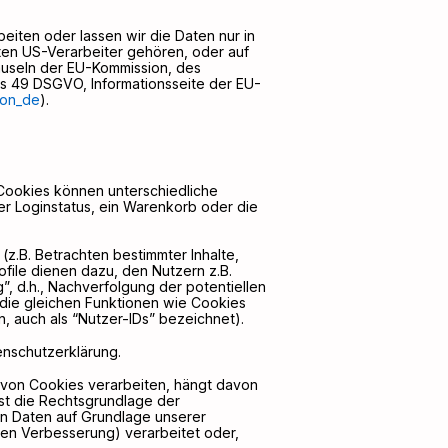
beiten oder lassen wir die Daten nur in
rten US-Verarbeiter gehören, oder auf
auseln der EU-Kommission, des
bis 49 DSGVO, Informationsseite der EU-
ion_de
).
 Cookies können unterschiedliche
r Loginstatus, ein Warenkorb oder die
(z.B. Betrachten bestimmter Inhalte,
file dienen dazu, den Nutzern z.B.
”, d.h., Nachverfolgung der potentiellen
 die gleichen Funktionen wie Cookies
 auch als “Nutzer-IDs” bezeichnet).
enschutzerklärung.
 von Cookies verarbeiten, hängt davon
 ist die Rechtsgrundlage der
ten Daten auf Grundlage unserer
sen Verbesserung) verarbeitet oder,