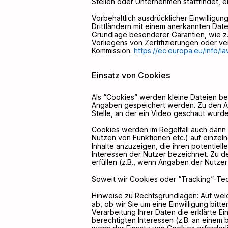
Stellen oder Unternehmen stattfindet, e
Vorbehaltlich ausdrücklicher Einwilligun
Drittländern mit einem anerkannten Date
Grundlage besonderer Garantien, wie z.
Vorliegens von Zertifizierungen oder ve
Kommission:
https://ec.europa.eu/info/
Einsatz von Cookies
Als “Cookies” werden kleine Dateien be
Angaben gespeichert werden. Zu den An
Stelle, an der ein Video geschaut wurd
Cookies werden im Regelfall auch dann e
Nutzen von Funktionen etc.) auf einzeln
Inhalte anzuzeigen, die ihren potentiell
Interessen der Nutzer bezeichnet. Zu d
erfüllen (z.B., wenn Angaben der Nutz
Soweit wir Cookies oder “Tracking”-Tec
Hinweise zu Rechtsgrundlagen: Auf wel
ab, ob wir Sie um eine Einwilligung bitte
Verarbeitung Ihrer Daten die erklärte E
berechtigten Interessen (z.B. an einem