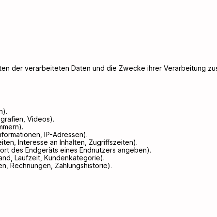
rten der verarbeiteten Daten und die Zwecke ihrer Verarbeitung z
n).
grafien, Videos).
ummern).
nformationen, IP-Adressen).
en, Interesse an Inhalten, Zugriffszeiten).
dort des Endgeräts eines Endnutzers angeben).
and, Laufzeit, Kundenkategorie).
n, Rechnungen, Zahlungshistorie).