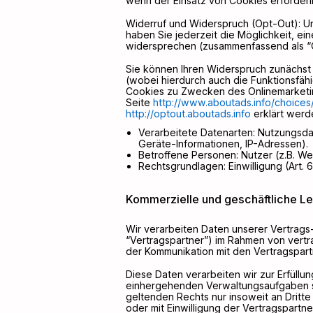
wenn der Einsatz von Cookies erforderlic
Widerruf und Widerspruch (Opt-Out): Una
haben Sie jederzeit die Möglichkeit, ei
widersprechen (zusammenfassend als “
Sie können Ihren Widerspruch zunächst m
(wobei hierdurch auch die Funktionsfä
Cookies zu Zwecken des Onlinemarketings
Seite
http://www.aboutads.info/choices
http://optout.aboutads.info
erklärt werd
Verarbeitete Datenarten: Nutzungsdat
Geräte-Informationen, IP-Adressen).
Betroffene Personen: Nutzer (z.B. W
Rechtsgrundlagen: Einwilligung (Art. 6 A
Kommerzielle und geschäftliche L
Wir verarbeiten Daten unserer Vertrags
“Vertragspartner”) im Rahmen von vert
der Kommunikation mit den Vertragspartn
Diese Daten verarbeiten wir zur Erfüll
einhergehenden Verwaltungsaufgaben so
geltenden Rechts nur insoweit an Dritte 
oder mit Einwilligung der Vertragspartne