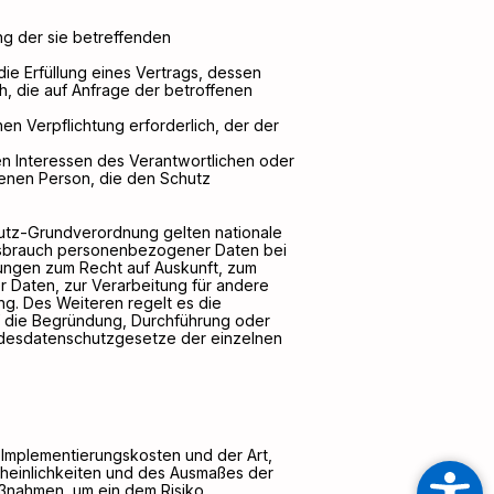
tung der sie betreffenden
 die Erfüllung eines Vertrags, dessen
h, die auf Anfrage der betroffenen
ichen Verpflichtung erforderlich, der der
gten Interessen des Verantwortlichen oder
ffenen Person, die den Schutz
utz-Grundverordnung gelten nationale
ssbrauch personenbezogener Daten bei
ungen zum Recht auf Auskunft, zum
 Daten, zur Verarbeitung für andere
ing. Des Weiteren regelt es die
f die Begründung, Durchführung oder
andesdatenschutzgesetze der einzelnen
 Implementierungskosten und der Art,
heinlichkeiten und des Ausmaßes der
aßnahmen, um ein dem Risiko