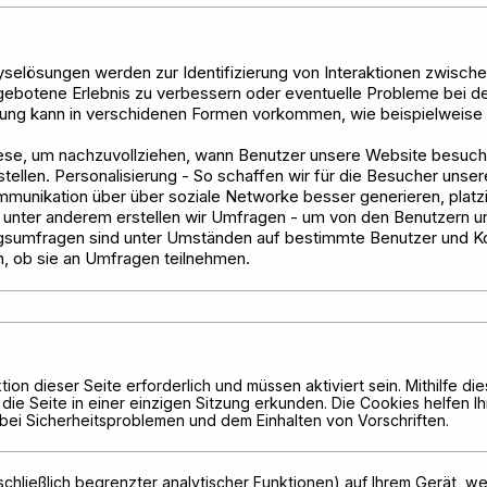
lyselösungen werden zur Identifizierung von Interaktionen zwisc
 gebotene Erlebnis zu verbessern oder eventuelle Probleme bei 
ng kann in verschidenen Formen vorkommen, wie beispielweise 
ese, um nachzuvollziehen, wann Benutzer unsere Website besuch
llen. Personalisierung - So schaffen wir für die Besucher unserer
mmunikation über über soziale Networke besser generieren, platzi
unter anderem erstellen wir Umfragen - um von den Benutzern u
gsumfragen sind unter Umständen auf bestimmte Benutzer und Kon
, ob sie an Umfragen teilnehmen.
tion dieser Seite erforderlich und müssen aktiviert sein. Mithilfe 
die Seite in einer einzigen Sitzung erkunden. Die Cookies helfen I
bei Sicherheitsproblemen und dem Einhalten von Vorschriften.
hließlich begrenzter analytischer Funktionen) auf Ihrem Gerät, we