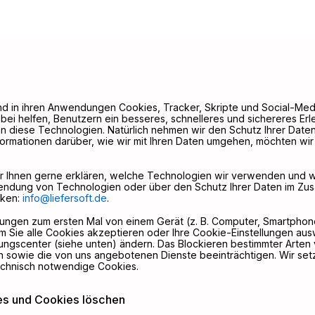
 und in ihren Anwendungen Cookies, Tracker, Skripte und Social-M
bei helfen, Benutzern ein besseres, schnelleres und sichereres Erl
zen diese Technologien. Natürlich nehmen wir den Schutz Ihrer Dat
formationen darüber, wie wir mit Ihren Daten umgehen, möchten wir
ir Ihnen gerne erklären, welche Technologien wir verwenden und 
endung von Technologien oder über den Schutz Ihrer Daten im Zu
cken:
info@liefersoft.de
.
gen zum ersten Mal von einem Gerät (z. B. Computer, Smartphone
 Sie alle Cookies akzeptieren oder Ihre Cookie-Einstellungen au
llungscenter (siehe unten) ändern. Das Blockieren bestimmter Arten
sowie die von uns angebotenen Dienste beeinträchtigen. Wir set
echnisch notwendige Cookies.
es und Cookies löschen