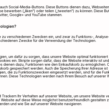
auch Social-Media-Buttons. Diese Buttons dienen dazu, Webseiten
 bewerben („liken“) oder teilen („tweeten“) zu können. Diese Butt
itter, Google+ und YouTube stammen.
ologien?
te zu verschiedenen Zwecken ein, und zwar zu Funktions-, Analys
erschiedenen Zwecke für die Verwendung der Technologien.
n, um dafür zu sorgen, dass unsere Website optimal funktioniert 
kies ein. Skripte sorgen dafür, dass die Website interaktiv ist un
kies dienen dazu, Funktionen wie den Einkaufskorb zu ermöglichen.
skorb gespeichert werden. Auch die Speicherung Ihrer Adresse ist 
en, die zu Funktionszwecken eingesetzt werden, sind für die Funkt
nnen. Diese Technologien werden nach Ihrem Besuch auf unserer W
 Trackern Ihr Verhalten auf unserer Website, um unsere Website 
 Website auf diese Weise möglichst benutzerfreundlich gestalten z
rden und wie Sie auf unserer Website navigieren.