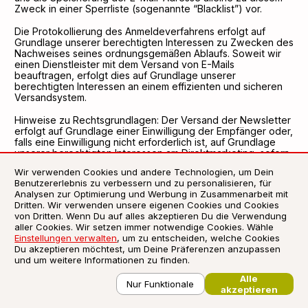
Zweck in einer Sperrliste (sogenannte “Blacklist”) vor.
Die Protokollierung des Anmeldeverfahrens erfolgt auf
Grundlage unserer berechtigten Interessen zu Zwecken des
Nachweises seines ordnungsgemäßen Ablaufs. Soweit wir
einen Dienstleister mit dem Versand von E-Mails
beauftragen, erfolgt dies auf Grundlage unserer
berechtigten Interessen an einem effizienten und sicheren
Versandsystem.
Hinweise zu Rechtsgrundlagen: Der Versand der Newsletter
erfolgt auf Grundlage einer Einwilligung der Empfänger oder,
falls eine Einwilligung nicht erforderlich ist, auf Grundlage
unserer berechtigten Interessen am Direktmarketing, sofern
und soweit diese gesetzlich, z.B. im Fall von
Wir verwenden Cookies und andere Technologien, um Dein
Bestandskundenwerbung, erlaubt ist. Soweit wir einen
Benutzererlebnis zu verbessern und zu personalisieren, für
Dienstleister mit dem Versand von E-Mails beauftragen,
Analysen zur Optimierung und Werbung in Zusammenarbeit mit
geschieht dies auf der Grundlage unserer berechtigten
Dritten. Wir verwenden unsere eigenen Cookies und Cookies
Interessen. Das Registrierungsverfahren wird auf der
von Dritten. Wenn Du auf alles akzeptieren Du die Verwendung
Grundlage unserer berechtigten Interessen aufgezeichnet,
aller Cookies. Wir setzen immer notwendige Cookies. Wähle
um nachzuweisen, dass es in Übereinstimmung mit dem
Einstellungen verwalten
, um zu entscheiden, welche Cookies
Gesetz durchgeführt wurde.
Du akzeptieren möchtest, um Deine Präferenzen anzupassen
und um weitere Informationen zu finden.
Inhalte: Informationen zu uns, unseren Leistungen, Aktionen
und Angeboten.
Alle
Nur Funktionale
akzeptieren
Erfolgsmessung: Die Newsletter enthalten einen sogenannte