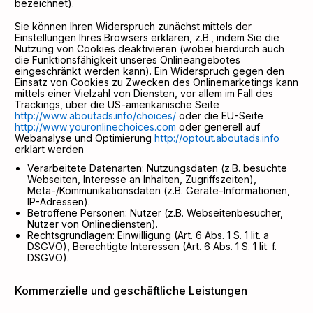
bezeichnet).
Sie können Ihren Widerspruch zunächst mittels der
Einstellungen Ihres Browsers erklären, z.B., indem Sie die
Nutzung von Cookies deaktivieren (wobei hierdurch auch
die Funktionsfähigkeit unseres Onlineangebotes
eingeschränkt werden kann). Ein Widerspruch gegen den
Einsatz von Cookies zu Zwecken des Onlinemarketings kann
mittels einer Vielzahl von Diensten, vor allem im Fall des
Trackings, über die US-amerikanische Seite
http://www.aboutads.info/choices/
oder die EU-Seite
http://www.youronlinechoices.com
oder generell auf
Webanalyse und Optimierung
http://optout.aboutads.info
erklärt werden
Verarbeitete Datenarten: Nutzungsdaten (z.B. besuchte
Webseiten, Interesse an Inhalten, Zugriffszeiten),
Meta-/Kommunikationsdaten (z.B. Geräte-Informationen,
IP-Adressen).
Betroffene Personen: Nutzer (z.B. Webseitenbesucher,
Nutzer von Onlinediensten).
Rechtsgrundlagen: Einwilligung (Art. 6 Abs. 1 S. 1 lit. a
DSGVO), Berechtigte Interessen (Art. 6 Abs. 1 S. 1 lit. f.
DSGVO).
Kommerzielle und geschäftliche Leistungen