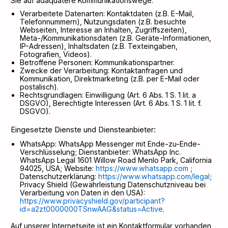
Sie auf adäquatere Kommunikationswege.
Verarbeitete Datenarten: Kontaktdaten (z.B. E-Mail,
Telefonnummern), Nutzungsdaten (z.B. besuchte
Webseiten, Interesse an Inhalten, Zugriffszeiten),
Meta-/Kommunikationsdaten (z.B. Geräte-Informationen,
IP-Adressen), Inhaltsdaten (z.B. Texteingaben,
Fotografien, Videos).
Betroffene Personen: Kommunikationspartner.
Zwecke der Verarbeitung: Kontaktanfragen und
Kommunikation, Direktmarketing (z.B. per E-Mail oder
postalisch).
Rechtsgrundlagen: Einwilligung (Art. 6 Abs. 1 S. 1 lit. a
DSGVO), Berechtigte Interessen (Art. 6 Abs. 1 S. 1 lit. f.
DSGVO).
Eingesetzte Dienste und Diensteanbieter:
WhatsApp: WhatsApp Messenger mit Ende-zu-Ende-
Verschlüsselung; Dienstanbieter: WhatsApp Inc.
WhatsApp Legal 1601 Willow Road Menlo Park, California
94025, USA; Website:
https://www.whatsapp.com
;
Datenschutzerklärung:
https://www.whatsapp.com/legal
;
Privacy Shield (Gewährleistung Datenschutzniveau bei
Verarbeitung von Daten in den USA):
https://www.privacyshield.gov/participant?
id=a2zt0000000TSnwAAG&status=Active
.
Auf unserer Internetseite ist ein Kontaktformular vorhanden,