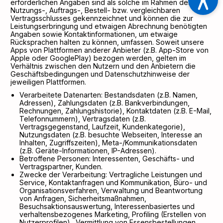
erforderlichen Angaben sind als solche im Rahmen des
Nutzungs-, Auftrags-, Bestell- bzw. vergleichbaren
Vertragsschlusses gekennzeichnet und können die zur
Leistungserbringung und etwaigen Abrechnung benötigten
Angaben sowie Kontaktinformationen, um etwaige
Rücksprachen halten zu können, umfassen. Soweit unsere
Apps von Plattformen anderer Anbieter (z.B. App-Store von
Apple oder GooglePlay) bezogen werden, gelten im
Verhältnis zwischen den Nutzern und den Anbietern die
Geschäftsbedingungen und Datenschutzhinweise der
jeweiligen Plattformen.
Verarbeitete Datenarten: Bestandsdaten (z.B. Namen,
Adressen), Zahlungsdaten (z.B. Bankverbindungen,
Rechnungen, Zahlungshistorie), Kontaktdaten (z.B. E-Mail,
Telefonnummern), Vertragsdaten (z.B.
Vertragsgegenstand, Laufzeit, Kundenkategorie),
Nutzungsdaten (z.B. besuchte Webseiten, Interesse an
Inhalten, Zugriffszeiten), Meta-/Kommunikationsdaten
(z.B. Geräte-Informationen, IP-Adressen).
Betroffene Personen: Interessenten, Geschäfts- und
Vertragspartner, Kunden.
Zwecke der Verarbeitung: Vertragliche Leistungen und
Service, Kontaktanfragen und Kommunikation, Büro- und
Organisationsverfahren, Verwaltung und Beantwortung
von Anfragen, Sicherheitsmaßnahmen,
Besuchsaktionsauswertung, Interessenbasiertes und
verhaltensbezogenes Marketing, Profiling (Erstellen von
Nutzerprofilen)., Vermittlung von Essensbestellungen