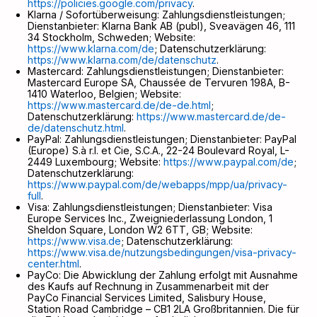
https://policies.google.com/privacy
.
Klarna / Sofortüberweisung: Zahlungsdienstleistungen;
Dienstanbieter: Klarna Bank AB (publ), Sveavägen 46, 111
34 Stockholm, Schweden; Website:
https://www.klarna.com/de
; Datenschutzerklärung:
https://www.klarna.com/de/datenschutz
.
Mastercard: Zahlungsdienstleistungen; Dienstanbieter:
Mastercard Europe SA, Chaussée de Tervuren 198A, B-
1410 Waterloo, Belgien; Website:
https://www.mastercard.de/de-de.html
;
Datenschutzerklärung:
https://www.mastercard.de/de-
de/datenschutz.html
.
PayPal: Zahlungsdienstleistungen; Dienstanbieter: PayPal
(Europe) S.à r.l. et Cie, S.C.A., 22-24 Boulevard Royal, L-
2449 Luxembourg; Website:
https://www.paypal.com/de
;
Datenschutzerklärung:
https://www.paypal.com/de/webapps/mpp/ua/privacy-
full
.
Visa: Zahlungsdienstleistungen; Dienstanbieter: Visa
Europe Services Inc., Zweigniederlassung London, 1
Sheldon Square, London W2 6TT, GB; Website:
https://www.visa.de
; Datenschutzerklärung:
https://www.visa.de/nutzungsbedingungen/visa-privacy-
center.html
.
PayCo: Die Abwicklung der Zahlung erfolgt mit Ausnahme
des Kaufs auf Rechnung in Zusammenarbeit mit der
PayCo Financial Services Limited, Salisbury House,
Station Road Cambridge – CB1 2LA Großbritannien. Die für