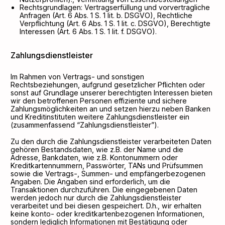
Rechtsgrundlagen: Vertragserfüllung und vorvertragliche
Anfragen (Art. 6 Abs. 1 S. 1 lit. b. DSGVO), Rechtliche
Verpflichtung (Art. 6 Abs. 1 S. 1 lit. c. DSGVO), Berechtigte
Interessen (Art. 6 Abs. 1 S. 1 lit. f. DSGVO).
Zahlungsdienstleister
Im Rahmen von Vertrags- und sonstigen
Rechtsbeziehungen, aufgrund gesetzlicher Pflichten oder
sonst auf Grundlage unserer berechtigten Interessen bieten
wir den betroffenen Personen effiziente und sichere
Zahlungsmöglichkeiten an und setzen hierzu neben Banken
und Kreditinstituten weitere Zahlungsdienstleister ein
(zusammenfassend “Zahlungsdienstleister”).
Zu den durch die Zahlungsdienstleister verarbeiteten Daten
gehören Bestandsdaten, wie z.B. der Name und die
Adresse, Bankdaten, wie z.B. Kontonummern oder
Kreditkartennummern, Passwörter, TANs und Prüfsummen
sowie die Vertrags-, Summen- und empfängerbezogenen
Angaben. Die Angaben sind erforderlich, um die
Transaktionen durchzuführen. Die eingegebenen Daten
werden jedoch nur durch die Zahlungsdienstleister
verarbeitet und bei diesen gespeichert. D.h., wir erhalten
keine konto- oder kreditkartenbezogenen Informationen,
sondern lediglich Informationen mit Bestätigung oder