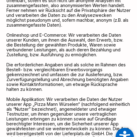
offenbart, sofern es sich nicht um anonyme Analysen mit
zusammengefassten, also anonymisierten Werten handelt.
Ferner nehmen wir Rücksicht auf die Privatsphäre der Nutzer
und verarbeiten die Daten zu den Analysezwecken
möglichst pseudonym und, sofern machbar, anonym (z.B. als
zusammengefasste Daten).
Onlineshop und E-Commerce: Wir verarbeiten die Daten
unserer Kunden, um ihnen die Auswahl, den Erwerb, bzw.
die Bestellung der gewählten Produkte, Waren sowie
verbundener Leistungen, als auch deren Bezahlung und
Zustellung, bzw. Ausführung zu ermöglichen.
Die erforderlichen Angaben sind als solche im Rahmen des
Bestell- bzw. vergleichbaren Erwerbsvorgangs
gekennzeichnet und umfassen die zur Auslieferung, bzw.
Zurverfügungstellung und Abrechnung benötigten Angaben
sowie Kontaktinformationen, um etwaige Rücksprache
halten zu können.
Mobile Applikation: Wir verarbeiten die Daten der Nutzer
unserer App „Pizza Mann Würselen“ (nachfolgend einheitlich
als “Nutzer” bezeichnet), angemeldeter und etwaiger
Testnutzer, um ihnen gegenüber unsere vertraglichen
Leistungen erbringen zu können sowie auf Grundlage
berechtigter Interessen, um die Sicherheit unserer App
gewährleisten und sie weiterentwickeln zu können. Die App
wird bereitgestellt von der Lieferplats.de GmbH. Die