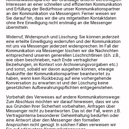
Interessen an einer schnellen und effizienten Kommunikation
und Erfüllung der Bedürfnisse unser Kommunikationspartner
an der Kommunikation via Messengern. Ferner weisen wir
Sie darauf hin, dass wir die uns mitgeteilten Kontaktdaten
ohne Ihre Einwilligung nicht erstmalig an die Messenger
übermitteln.
Widerruf, Widerspruch und Löschung: Sie können jederzeit
eine erteilte Einwilligung widerrufen und der Kommunikation
mit uns via Messenger jederzeit widersprechen. Im Fall der
Kommunikation via Messenger löschen wir die Nachrichten
entsprechend unseren generellen Löschrichtlinien (d.h. z.B.,
wie oben beschrieben, nach Ende vertraglicher
Beziehungen, im Kontext von Archivierungsvorgaben etc.)
und sonst, sobald wir davon ausgehen können, etwaige
Auskünfte der Kommunikationspartner beantwortet zu
haben, wenn kein Rückbezug auf eine vorhergehende
Konversation zu erwarten ist und der Löschung keine
gesetzlichen Aufbewahrungspflichten entgegenstehen.
Vorbehalt des Verweises auf andere Kommunikationswege:
Zum Abschluss möchten wir darauf hinweisen, dass wir uns
aus Gründen Ihrer Sicherheit vorbehalten, Anfragen über
Messenger nicht zu beantworten. Das ist der Fall, wenn z.B.
Vertragsinterna besonderer Geheimhaltung bedürfen oder
eine Antwort über den Messenger den formellen
Ansprüchen nicht genügt. In solchen Fällen verweisen wir