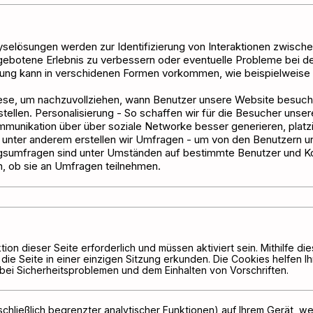
lyselösungen werden zur Identifizierung von Interaktionen zwisc
 gebotene Erlebnis zu verbessern oder eventuelle Probleme bei 
ng kann in verschidenen Formen vorkommen, wie beispielweise 
ese, um nachzuvollziehen, wann Benutzer unsere Website besuch
llen. Personalisierung - So schaffen wir für die Besucher unserer
mmunikation über über soziale Networke besser generieren, platzi
unter anderem erstellen wir Umfragen - um von den Benutzern u
gsumfragen sind unter Umständen auf bestimmte Benutzer und Kon
, ob sie an Umfragen teilnehmen.
tion dieser Seite erforderlich und müssen aktiviert sein. Mithilfe 
die Seite in einer einzigen Sitzung erkunden. Die Cookies helfen I
bei Sicherheitsproblemen und dem Einhalten von Vorschriften.
hließlich begrenzter analytischer Funktionen) auf Ihrem Gerät, we