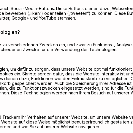
auch Social-Media-Buttons. Diese Buttons dienen dazu, Webseiten
 bewerben („liken“) oder teilen („tweeten“) zu können. Diese Butt
itter, Google+ und YouTube stammen.
ologien?
te zu verschiedenen Zwecken ein, und zwar zu Funktions-, Analys
erschiedenen Zwecke für die Verwendung der Technologien.
n, um dafür zu sorgen, dass unsere Website optimal funktioniert 
kies ein. Skripte sorgen dafür, dass die Website interaktiv ist un
kies dienen dazu, Funktionen wie den Einkaufskorb zu ermöglichen.
skorb gespeichert werden. Auch die Speicherung Ihrer Adresse ist 
en, die zu Funktionszwecken eingesetzt werden, sind für die Funkt
nnen. Diese Technologien werden nach Ihrem Besuch auf unserer W
 Trackern Ihr Verhalten auf unserer Website, um unsere Website 
 Website auf diese Weise möglichst benutzerfreundlich gestalten z
rden und wie Sie auf unserer Website navigieren.