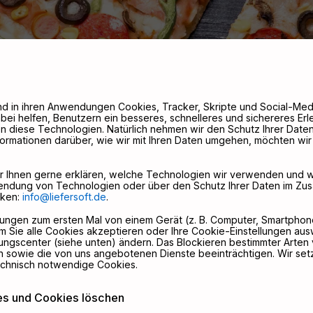
 und in ihren Anwendungen Cookies, Tracker, Skripte und Social-M
bei helfen, Benutzern ein besseres, schnelleres und sichereres Erl
zen diese Technologien. Natürlich nehmen wir den Schutz Ihrer Dat
formationen darüber, wie wir mit Ihren Daten umgehen, möchten wir
ir Ihnen gerne erklären, welche Technologien wir verwenden und 
endung von Technologien oder über den Schutz Ihrer Daten im Zu
cken:
info@liefersoft.de
.
gen zum ersten Mal von einem Gerät (z. B. Computer, Smartphone
 Sie alle Cookies akzeptieren oder Ihre Cookie-Einstellungen au
llungscenter (siehe unten) ändern. Das Blockieren bestimmter Arten
sowie die von uns angebotenen Dienste beeinträchtigen. Wir set
echnisch notwendige Cookies.
es und Cookies löschen