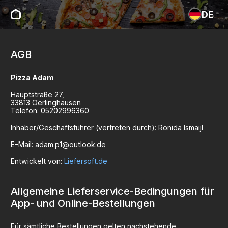
DE
AGB
Pizza Adam
Hauptstraße
27
,
33813
Oerlinghausen
Telefon:
05202996360
Inhaber/Geschäftsführer (vertreten durch):
Ronida Ismaijl
E-Mail:
adam.p1@outlook.de
Entwickelt von:
Liefersoft.de
Allgemeine Lieferservice-Bedingungen für
App- und Online-Bestellungen
Für sämtliche Bestellungen gelten nachstehende