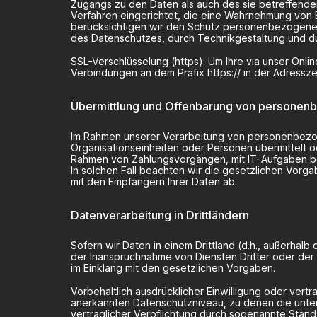
Zugangs zu den Daten als auch des sie betreffenden
Verfahren eingerichtet, die eine Wahrnehmung von 
berücksichtigen wir den Schutz personenbezogener
des Datenschutzes, durch Technikgestaltung und du
SSL-Verschlüsselung (https): Um Ihre via unser Onl
Verbindungen an dem Präfix https:// in der Adressze
Übermittlung und Offenbarung von personen
Im Rahmen unserer Verarbeitung von personenbezog
Organisationseinheiten oder Personen übermittelt 
Rahmen von Zahlungsvorgängen, mit IT-Aufgaben bea
In solchen Fall beachten wir die gesetzlichen Vor
mit den Empfängern Ihrer Daten ab.
Datenverarbeitung in Drittländern
Sofern wir Daten in einem Drittland (d.h., außerha
der Inanspruchnahme von Diensten Dritter oder der 
im Einklang mit den gesetzlichen Vorgaben.
Vorbehaltlich ausdrücklicher Einwilligung oder vertr
anerkannten Datenschutzniveau, zu denen die unter 
vertraglicher Verpflichtung durch sogenannte Stand