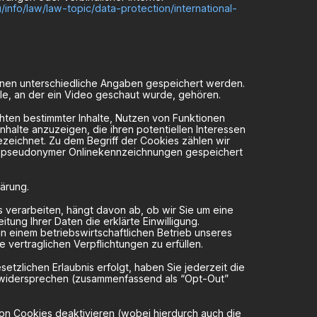
u/info/law/law-topic/data-protection/international-
önnen unterschiedliche Angaben gespeichert werden.
lle, an der ein Video geschaut wurde, gehören.
chten bestimmter Inhalte, Nutzen von Funktionen
nhalte anzuzeigen, die ihren potentiellen Interessen
ezeichnet. Zu dem Begriff der Cookies zählen wir
and pseudonymer Onlinekennzeichnungen gespeichert
ärung.
verarbeiten, hängt davon ab, ob wir Sie um eine
itung Ihrer Daten die erklärte Einwilligung.
an einem betriebswirtschaftlichen Betrieb unseres
vertraglichen Verpflichtungen zu erfüllen.
tzlichen Erlaubnis erfolgt, haben Sie jederzeit die
zu widersprechen (zusammenfassend als “Opt-Out”
 von Cookies deaktivieren (wobei hierdurch auch die