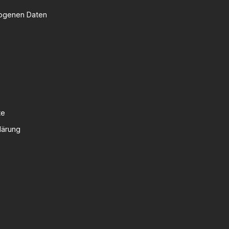
zogenen Daten
te
lärung