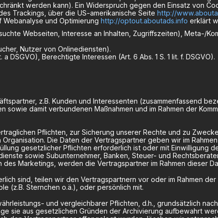
schränkt werden kann). Ein Widerspruch gegen den Einsatz von C
ll des Trackings, über die US-amerikanische Seite
http://www.abouta
uf Webanalyse und Optimierung
http://optout.aboutads.info
erklärt 
uchte Webseiten, Interesse an Inhalten, Zugriffszeiten), Meta-/Ko
cher, Nutzer von Onlinediensten).
it. a DSGVO), Berechtigte Interessen (Art. 6 Abs. 1 S. 1 lit. f. DSGVO).
äftspartner, z.B. Kunden und Interessenten (zusammenfassend beze
ssen sowie damit verbundenen Maßnahmen und im Rahmen der Kommun
vertraglichen Pflichten, zur Sicherung unserer Rechte und zu Zwe
rganisation. Die Daten der Vertragspartner geben wir im Rahmen d
ng gesetzlicher Pflichten erforderlich ist oder mit Einwilligung der
sdienste sowie Subunternehmer, Banken, Steuer- und Rechtsberater
 des Marketings, werden die Vertragspartner im Rahmen dieser Dat
ich sind, teilen wir den Vertragspartnern vor oder im Rahmen der 
 (z.B. Sternchen o.ä.), oder persönlich mit.
hrleistungs- und vergleichbarer Pflichten, d.h., grundsätzlich nach
ge sie aus gesetzlichen Gründen der Archivierung aufbewahrt werd