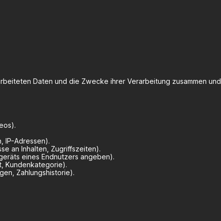
rarbeiteten Daten und die Zwecke ihrer Verarbeitung zusammen und
eos).
, IP-Adressen).
e an Inhalten, Zugriffszeiten).
geräts eines Endnutzers angeben).
t, Kundenkategorie).
en, Zahlungshistorie).