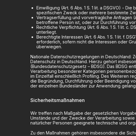
Einwilligung (Art. 6 Abs. 1 S. 1 lit. a DSGVO) - 
spezifischen Zweck oder mehrere bestimmte Z
Vertragserfüllung und vorvertragliche Anfragen (Ar
betroffene Person ist, oder zur Durchführung vo
Rechtliche Verpflichtung (Art. 6 Abs. 1 S. 1 lit. c
unterliegt.
Berechtigte Interessen (Art. 6 Abs. 1 S. 1 lit. f
erforderlich, sofern nicht die Interessen oder 
überwiegen.
Nationale Datenschutzregelungen in Deutschland: 
Datenschutz in Deutschland. Hierzu gehört insbes
(Bundesdatenschutzgesetz – BDSG). Das BDSG enthä
Verarbeitung besonderer Kategorien personenbezog
im Einzelfall einschließlich Profiling. Des Weitere
die Begründung, Durchführung oder Beendigung von
der einzelnen Bundesländer zur Anwendung gelang
Sicherheitsmaßnahmen
Wir treffen nach Maßgabe der gesetzlichen Vorgabe
Umstände und der Zwecke der Verarbeitung sowie de
natürlicher Personen geeignete technische und or
Zu den Maßnahmen gehören insbesondere die Sicheru