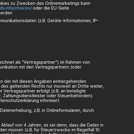
ookies zu Zwecken des Onlinemarketings kann
ds.info/choices/
oder die EU-Seite
werden
mmunikationsdaten (z.B. Geräte-Informationen, IP-
ichnet als “Vertragspartner”) im Rahmen von
ikation mit den Vertragspartnern (oder
cken der mit diesen Angaben einhergehenden
es geltenden Rechts nur insoweit an Dritte weiter,
 Vertragspartner erfolgt (z.B. an beteiligte
, Zahlungsdienstleister oder Steuerbehörden).
enschutzerklärung informiert.
Datenerhebung, z.B. in Onlineformularen, durch
 Ablauf von 4 Jahren, es sei denn, dass die Daten in
en müssen (z.B. für Steuerzwecke im Regelfall 10