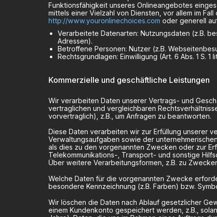
Funktionsfähigkeit unseres Onlineangebotes einge
mittels einer Vielzahl von Diensten, vor allem im Fa
http://www.youronlinechoices.com
oder generell a
Verarbeitete Datenarten: Nutzungsdaten (z.B. bes
Adressen).
Betroffene Personen: Nutzer (z.B. Webseitenbesu
Rechtsgrundlagen: Einwilligung (Art. 6 Abs. 1 S. 1 l
Kommerzielle und geschäftliche Leistungen
Wir verarbeiten Daten unserer Vertrags- und Gesch
vertraglichen und vergleichbaren Rechtsverhältni
vorvertraglich), z.B., um Anfragen zu beantworten.
Diese Daten verarbeiten wir zur Erfüllung unserer 
Verwaltungsaufgaben sowie der unternehmerischen O
als dies zu den vorgenannten Zwecken oder zur Erfüllu
Telekommunikations-, Transport- und sonstige Hilf
Über weitere Verarbeitungsformen, z.B. zu Zwecken
Welche Daten für die vorgenannten Zwecke erforderl
besondere Kennzeichnung (z.B. Farben) bzw. Symbole
Wir löschen die Daten nach Ablauf gesetzlicher Gewä
einem Kundenkonto gespeichert werden, z.B., solan