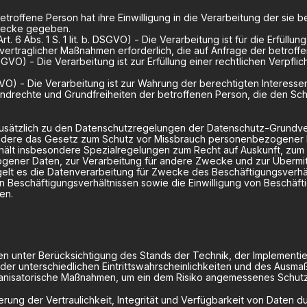
Die betroffene Person hat ihre Einwilligung in die Verarbeitung der 
wecke gegeben.
t. 6 Abs. 1 S. 1 lit. b. DSGVO) - Die Verarbeitung ist für die Erfüllu
rvertraglicher Maßnahmen erforderlich, die auf Anfrage der betroff
. DSGVO) - Die Verarbeitung ist zur Erfüllung einer rechtlichen Verpfl
. DSGVO) - Die Verarbeitung ist zur Wahrung der berechtigten Interes
Grundrechte und Grundfreiheiten der betroffenen Person, die den 
Zusätzlich zu den Datenschutzregelungen der Datenschutz-Grundv
ondere das Gesetz zum Schutz vor Missbrauch personenbezogener 
lt insbesondere Spezialregelungen zum Recht auf Auskunft, zum 
ener Daten, zur Verarbeitung für andere Zwecke und zur Übermit
n regelt es die Datenverarbeitung für Zwecke des Beschäftigungsverh
 Beschäftigungsverhältnissen sowie die Einwilligung von Beschäf
en.
n unter Berücksichtigung des Stands der Technik, der Implementi
r unterschiedlichen Eintrittswahrscheinlichkeiten und des Ausma
ganisatorische Maßnahmen, um ein dem Risiko angemessenes Schutz
ng der Vertraulichkeit, Integrität und Verfügbarkeit von Daten du