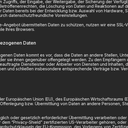
 Zugriffs, der Eingabe, der Weitergabe, der Sicherung der Verfüg
Betroffenenrechten, die Löschung von Daten und Reaktionen auf d
 Daten bereits bei der Entwicklung bzw. Auswahl von Hardware, 
rch datenschutzfreundliche Voreinstellungen.
ine-Angebot übermittelten Daten zu schützen, nutzen wir eine SSL-V
ile Ihres Browsers.
bezogenen Daten
enen Daten kommt es vor, dass die Daten an andere Stellen, Unte
oder sie ihnen gegenüber offengelegt werden. Zu den Empfängern di
uftragte Dienstleister oder Anbieter von Diensten und Inhalten, 
gaben und schließen insbesondere entsprechende Verträge bzw. Ver
lb der Europäischen Union (EU), des Europäischen Wirtschaftsraums
Offenlegung bzw. Übermittlung von Daten an andere Personen, Stell
aglich oder gesetzlich erforderlicher Übermittlung verarbeiten oder 
dem “Privacy-Shield” zertifizierten US-Verarbeiter gehören, oder
ardschutzklauseln der EU-Kommission, des Vorliegens von Zertifizie