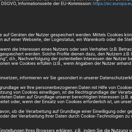
49 DSGVO, Informationsseite der EU-Kommission:
https://ec.europa.e
ie auf Geräten der Nutzer gespeichert werden. Mittels Cookies k
 auf einer Webseite, der Loginstatus, ein Warenkorb oder die Ste
wenn die Interessen eines Nutzers oder sein Verhalten (z.B. Betra
 gespeichert werden. Solche Profile dienen dazu, den Nutzern z.B. I
ng”, d.h., Nachverfolgung der potentiellen Interessen der Nutzer b
ktionen wie Cookies erfüllen (z.B., wenn Angaben der Nutzer anh
nsetzen, informieren wir Sie gesondert in unserer Datenschutzerkl
rundlage wir Ihre personenbezogenen Daten mit Hilfe von Cookies 
e Nutzung von Cookies einwilligen, ist die Rechtsgrundlage der Verarbe
iteten Daten auf Grundlage unserer berechtigten Interessen (z.B. 
et oder, wenn der Einsatz von Cookies erforderlich ist, um unsere 
on, ob die Verarbeitung auf Grundlage einer Einwilligung oder gese
fen oder der Verarbeitung Ihrer Daten durch Cookie-Technologien 
instellungen Ihres Browsers erklären, z.B., indem Sie die Nutzung