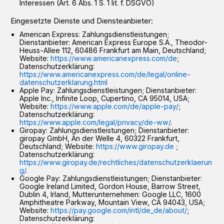
Interessen (Art. 6 Abs. 1 S. 1 lit. f. DSGVO)
Eingesetzte Dienste und Diensteanbieter:
American Express: Zahlungsdienstleistungen;
Dienstanbieter: American Express Europe S.A., Theodor-
Heuss-Allee 112, 60486 Frankfurt am Main, Deutschland;
Website:
https://www.americanexpress.com/de
;
Datenschutzerklärung:
https://www.americanexpress.com/de/legal/online-
datenschutzerklarung.html
Apple Pay: Zahlungsdienstleistungen; Dienstanbieter:
Apple Inc., Infinite Loop, Cupertino, CA 95014, USA;
Website:
https://www.apple.com/de/apple-pay/
;
Datenschutzerklärung:
https://www.apple.com/legal/privacy/de-ww/
.
Giropay: Zahlungsdienstleistungen; Dienstanbieter:
giropay GmbH, An der Welle 4, 60322 Frankfurt,
Deutschland; Website:
https://www.giropay.de
;
Datenschutzerklärung:
https://www.giropay.de/rechtliches/datenschutzerklaerun
g/
.
Google Pay: Zahlungsdienstleistungen; Dienstanbieter:
Google Ireland Limited, Gordon House, Barrow Street,
Dublin 4, Irland, Mutterunternehmen: Google LLC, 1600
Amphitheatre Parkway, Mountain View, CA 94043, USA;
Website:
https://pay.google.com/intl/de_de/about/
;
Datenschutzerklärung: