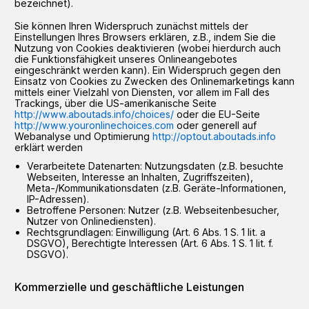
bezeichnet).
Sie können Ihren Widerspruch zunächst mittels der
Einstellungen Ihres Browsers erklären, z.B., indem Sie die
Nutzung von Cookies deaktivieren (wobei hierdurch auch
die Funktionsfähigkeit unseres Onlineangebotes
eingeschränkt werden kann). Ein Widerspruch gegen den
Einsatz von Cookies zu Zwecken des Onlinemarketings kann
mittels einer Vielzahl von Diensten, vor allem im Fall des
Trackings, über die US-amerikanische Seite
http://www.aboutads.info/choices/
oder die EU-Seite
http://www.youronlinechoices.com
oder generell auf
Webanalyse und Optimierung
http://optout.aboutads.info
erklärt werden
Verarbeitete Datenarten: Nutzungsdaten (z.B. besuchte
Webseiten, Interesse an Inhalten, Zugriffszeiten),
Meta-/Kommunikationsdaten (z.B. Geräte-Informationen,
IP-Adressen).
Betroffene Personen: Nutzer (z.B. Webseitenbesucher,
Nutzer von Onlinediensten).
Rechtsgrundlagen: Einwilligung (Art. 6 Abs. 1 S. 1 lit. a
DSGVO), Berechtigte Interessen (Art. 6 Abs. 1 S. 1 lit. f.
DSGVO).
Kommerzielle und geschäftliche Leistungen