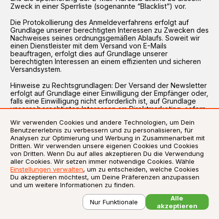
Zweck in einer Sperrliste (sogenannte “Blacklist”) vor.
Die Protokollierung des Anmeldeverfahrens erfolgt auf
Grundlage unserer berechtigten Interessen zu Zwecken des
Nachweises seines ordnungsgemäßen Ablaufs. Soweit wir
einen Dienstleister mit dem Versand von E-Mails
beauftragen, erfolgt dies auf Grundlage unserer
berechtigten Interessen an einem effizienten und sicheren
Versandsystem.
Hinweise zu Rechtsgrundlagen: Der Versand der Newsletter
erfolgt auf Grundlage einer Einwilligung der Empfänger oder,
falls eine Einwilligung nicht erforderlich ist, auf Grundlage
unserer berechtigten Interessen am Direktmarketing, sofern
und soweit diese gesetzlich, z.B. im Fall von
Wir verwenden Cookies und andere Technologien, um Dein
Bestandskundenwerbung, erlaubt ist. Soweit wir einen
Benutzererlebnis zu verbessern und zu personalisieren, für
Dienstleister mit dem Versand von E-Mails beauftragen,
Analysen zur Optimierung und Werbung in Zusammenarbeit mit
geschieht dies auf der Grundlage unserer berechtigten
Dritten. Wir verwenden unsere eigenen Cookies und Cookies
Interessen. Das Registrierungsverfahren wird auf der
von Dritten. Wenn Du auf alles akzeptieren Du die Verwendung
Grundlage unserer berechtigten Interessen aufgezeichnet,
aller Cookies. Wir setzen immer notwendige Cookies. Wähle
um nachzuweisen, dass es in Übereinstimmung mit dem
Einstellungen verwalten
, um zu entscheiden, welche Cookies
Gesetz durchgeführt wurde.
Du akzeptieren möchtest, um Deine Präferenzen anzupassen
und um weitere Informationen zu finden.
Inhalte: Informationen zu uns, unseren Leistungen, Aktionen
und Angeboten.
Alle
Nur Funktionale
akzeptieren
Erfolgsmessung: Die Newsletter enthalten einen sogenannte