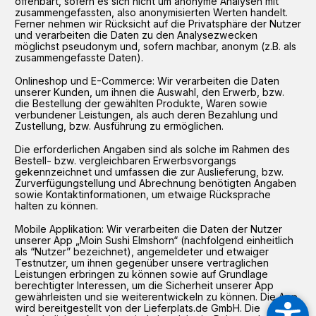
offenbart, sofern es sich nicht um anonyme Analysen mit
zusammengefassten, also anonymisierten Werten handelt.
Ferner nehmen wir Rücksicht auf die Privatsphäre der Nutzer
und verarbeiten die Daten zu den Analysezwecken
möglichst pseudonym und, sofern machbar, anonym (z.B. als
zusammengefasste Daten).
Onlineshop und E-Commerce: Wir verarbeiten die Daten
unserer Kunden, um ihnen die Auswahl, den Erwerb, bzw.
die Bestellung der gewählten Produkte, Waren sowie
verbundener Leistungen, als auch deren Bezahlung und
Zustellung, bzw. Ausführung zu ermöglichen.
Die erforderlichen Angaben sind als solche im Rahmen des
Bestell- bzw. vergleichbaren Erwerbsvorgangs
gekennzeichnet und umfassen die zur Auslieferung, bzw.
Zurverfügungstellung und Abrechnung benötigten Angaben
sowie Kontaktinformationen, um etwaige Rücksprache
halten zu können.
Mobile Applikation: Wir verarbeiten die Daten der Nutzer
unserer App „Moin Sushi Elmshorn“ (nachfolgend einheitlich
als “Nutzer” bezeichnet), angemeldeter und etwaiger
Testnutzer, um ihnen gegenüber unsere vertraglichen
Leistungen erbringen zu können sowie auf Grundlage
berechtigter Interessen, um die Sicherheit unserer App
gewährleisten und sie weiterentwickeln zu können. Die App
wird bereitgestellt von der Lieferplats.de GmbH. Die