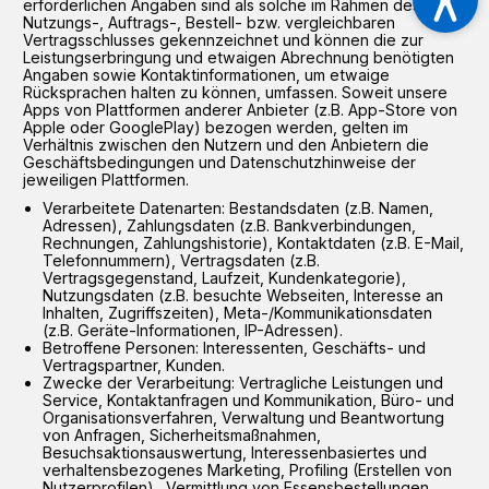
erforderlichen Angaben sind als solche im Rahmen des
Nutzungs-, Auftrags-, Bestell- bzw. vergleichbaren
Vertragsschlusses gekennzeichnet und können die zur
Leistungserbringung und etwaigen Abrechnung benötigten
Angaben sowie Kontaktinformationen, um etwaige
Rücksprachen halten zu können, umfassen. Soweit unsere
Apps von Plattformen anderer Anbieter (z.B. App-Store von
Apple oder GooglePlay) bezogen werden, gelten im
Verhältnis zwischen den Nutzern und den Anbietern die
Geschäftsbedingungen und Datenschutzhinweise der
jeweiligen Plattformen.
Verarbeitete Datenarten: Bestandsdaten (z.B. Namen,
Adressen), Zahlungsdaten (z.B. Bankverbindungen,
Rechnungen, Zahlungshistorie), Kontaktdaten (z.B. E-Mail,
Telefonnummern), Vertragsdaten (z.B.
Vertragsgegenstand, Laufzeit, Kundenkategorie),
Nutzungsdaten (z.B. besuchte Webseiten, Interesse an
Inhalten, Zugriffszeiten), Meta-/Kommunikationsdaten
(z.B. Geräte-Informationen, IP-Adressen).
Betroffene Personen: Interessenten, Geschäfts- und
Vertragspartner, Kunden.
Zwecke der Verarbeitung: Vertragliche Leistungen und
Service, Kontaktanfragen und Kommunikation, Büro- und
Organisationsverfahren, Verwaltung und Beantwortung
von Anfragen, Sicherheitsmaßnahmen,
Besuchsaktionsauswertung, Interessenbasiertes und
verhaltensbezogenes Marketing, Profiling (Erstellen von
Nutzerprofilen)., Vermittlung von Essensbestellungen