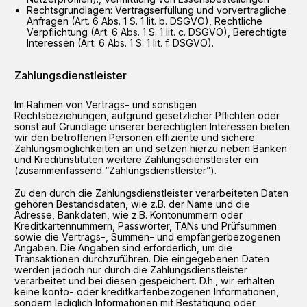
Rechtsgrundlagen: Vertragserfüllung und vorvertragliche
Anfragen (Art. 6 Abs. 1 S. 1 lit. b. DSGVO), Rechtliche
Verpflichtung (Art. 6 Abs. 1 S. 1 lit. c. DSGVO), Berechtigte
Interessen (Art. 6 Abs. 1 S. 1 lit. f. DSGVO).
Zahlungsdienstleister
Im Rahmen von Vertrags- und sonstigen
Rechtsbeziehungen, aufgrund gesetzlicher Pflichten oder
sonst auf Grundlage unserer berechtigten Interessen bieten
wir den betroffenen Personen effiziente und sichere
Zahlungsmöglichkeiten an und setzen hierzu neben Banken
und Kreditinstituten weitere Zahlungsdienstleister ein
(zusammenfassend “Zahlungsdienstleister”).
Zu den durch die Zahlungsdienstleister verarbeiteten Daten
gehören Bestandsdaten, wie z.B. der Name und die
Adresse, Bankdaten, wie z.B. Kontonummern oder
Kreditkartennummern, Passwörter, TANs und Prüfsummen
sowie die Vertrags-, Summen- und empfängerbezogenen
Angaben. Die Angaben sind erforderlich, um die
Transaktionen durchzuführen. Die eingegebenen Daten
werden jedoch nur durch die Zahlungsdienstleister
verarbeitet und bei diesen gespeichert. D.h., wir erhalten
keine konto- oder kreditkartenbezogenen Informationen,
sondern lediglich Informationen mit Bestätigung oder