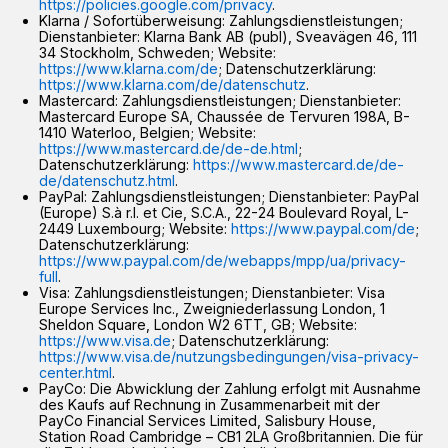
https://policies.google.com/privacy
.
Klarna / Sofortüberweisung: Zahlungsdienstleistungen;
Dienstanbieter: Klarna Bank AB (publ), Sveavägen 46, 111
34 Stockholm, Schweden; Website:
https://www.klarna.com/de
; Datenschutzerklärung:
https://www.klarna.com/de/datenschutz
.
Mastercard: Zahlungsdienstleistungen; Dienstanbieter:
Mastercard Europe SA, Chaussée de Tervuren 198A, B-
1410 Waterloo, Belgien; Website:
https://www.mastercard.de/de-de.html
;
Datenschutzerklärung:
https://www.mastercard.de/de-
de/datenschutz.html
.
PayPal: Zahlungsdienstleistungen; Dienstanbieter: PayPal
(Europe) S.à r.l. et Cie, S.C.A., 22-24 Boulevard Royal, L-
2449 Luxembourg; Website:
https://www.paypal.com/de
;
Datenschutzerklärung:
https://www.paypal.com/de/webapps/mpp/ua/privacy-
full
.
Visa: Zahlungsdienstleistungen; Dienstanbieter: Visa
Europe Services Inc., Zweigniederlassung London, 1
Sheldon Square, London W2 6TT, GB; Website:
https://www.visa.de
; Datenschutzerklärung:
https://www.visa.de/nutzungsbedingungen/visa-privacy-
center.html
.
PayCo: Die Abwicklung der Zahlung erfolgt mit Ausnahme
des Kaufs auf Rechnung in Zusammenarbeit mit der
PayCo Financial Services Limited, Salisbury House,
Station Road Cambridge – CB1 2LA Großbritannien. Die für