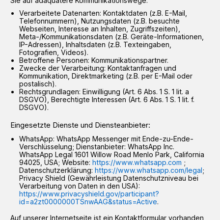
Sie auf adäquatere Kommunikationswege.
Verarbeitete Datenarten: Kontaktdaten (z.B. E-Mail,
Telefonnummern), Nutzungsdaten (z.B. besuchte
Webseiten, Interesse an Inhalten, Zugriffszeiten),
Meta-/Kommunikationsdaten (z.B. Geräte-Informationen,
IP-Adressen), Inhaltsdaten (z.B. Texteingaben,
Fotografien, Videos).
Betroffene Personen: Kommunikationspartner.
Zwecke der Verarbeitung: Kontaktanfragen und
Kommunikation, Direktmarketing (z.B. per E-Mail oder
postalisch).
Rechtsgrundlagen: Einwilligung (Art. 6 Abs. 1 S. 1 lit. a
DSGVO), Berechtigte Interessen (Art. 6 Abs. 1 S. 1 lit. f.
DSGVO).
Eingesetzte Dienste und Diensteanbieter:
WhatsApp: WhatsApp Messenger mit Ende-zu-Ende-
Verschlüsselung; Dienstanbieter: WhatsApp Inc.
WhatsApp Legal 1601 Willow Road Menlo Park, California
94025, USA; Website:
https://www.whatsapp.com
;
Datenschutzerklärung:
https://www.whatsapp.com/legal
;
Privacy Shield (Gewährleistung Datenschutzniveau bei
Verarbeitung von Daten in den USA):
https://www.privacyshield.gov/participant?
id=a2zt0000000TSnwAAG&status=Active
.
Auf unserer Internetseite ist ein Kontaktformular vorhanden,