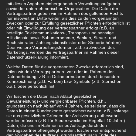
mit diesen Angaben einhergehenden Verwaltungsaufgaben
sowie der unternehmerischen Organisation. Die Daten der
Vertragspartner geben wir im Rahmen des geltenden Rechts
nur insoweit an Dritte weiter, als dies zu den vorgenannten
Zwecken oder zur Erfüllung gesetzlicher Pflichten erforderlich ist
oder mit Einwilligung der Vertragspartner erfolgt (z.B. an
beteiligte Telekommunikations-, Transport- und sonstige
Hilfsdienste sowie Subunternehmer, Banken, Steuer- und
Rechtsberater, Zahlungsdienstleister oder Steuerbehörden).
Über weitere Verarbeitungsformen, z.B. zu Zwecken des
Marketings, werden die Vertragspartner im Rahmen dieser
Datenschutzerklärung informiert.
Welche Daten für die vorgenannten Zwecke erforderlich sind,
teilen wir den Vertragspartnern vor oder im Rahmen der
Datenerhebung, z.B. in Onlineformularen, durch besondere
Kennzeichnung (z.B. Farben) bzw. Symbole (z.B. Sternchen
o.ä.), oder persönlich mit.
Wir löschen die Daten nach Ablauf gesetzlicher
Gewährleistungs- und vergleichbarer Pflichten, d.h.,
grundsätzlich nach Ablauf von 4 Jahren, es sei denn, dass die
Daten in einem Kundenkonto gespeichert werden, z.B., solange
sie aus gesetzlichen Gründen der Archivierung aufbewahrt
werden müssen (z.B. für Steuerzwecke im Regelfall 10 Jahre).
Daten, die uns im Rahmen eines Auftrags durch den
Vertragspartner offengelegt wurden, löschen wir entsprechend
den Vorgaben des Auftrags, grundsätzlich nach Ende des