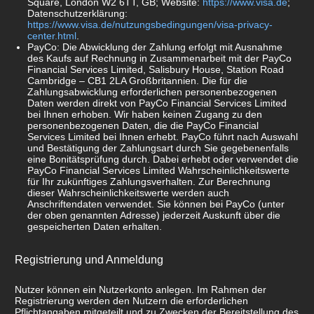
Square, London W2 6TT, GB; Website:
https://www.visa.de
;
Datenschutzerklärung:
https://www.visa.de/nutzungsbedingungen/visa-privacy-
center.html
.
PayCo: Die Abwicklung der Zahlung erfolgt mit Ausnahme
des Kaufs auf Rechnung in Zusammenarbeit mit der PayCo
Financial Services Limited, Salisbury House, Station Road
Cambridge – CB1 2LA Großbritannien. Die für die
Zahlungsabwicklung erforderlichen personenbezogenen
Daten werden direkt von PayCo Financial Services Limited
bei Ihnen erhoben. Wir haben keinen Zugang zu den
personenbezogenen Daten, die die PayCo Financial
Services Limited bei Ihnen erhebt. PayCo führt nach Auswahl
und Bestätigung der Zahlungsart durch Sie gegebenenfalls
eine Bonitätsprüfung durch. Dabei erhebt oder verwendet die
PayCo Financial Services Limited Wahrscheinlichkeitswerte
für Ihr zukünftiges Zahlungsverhalten. Zur Berechnung
dieser Wahrscheinlichkeitswerte werden auch
Anschriftendaten verwendet. Sie können bei PayCo (unter
der oben genannten Adresse) jederzeit Auskunft über die
gespeicherten Daten erhalten.
Registrierung und Anmeldung
Nutzer können ein Nutzerkonto anlegen. Im Rahmen der
Registrierung werden den Nutzern die erforderlichen
Pflichtangaben mitgeteilt und zu Zwecken der Bereitstellung des