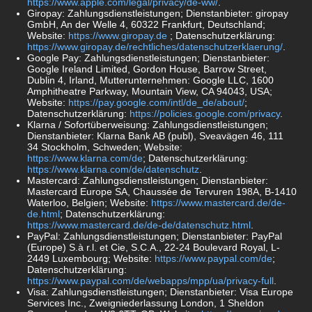
https://www.apple.com/legal/privacy/de-ww/
.
Giropay: Zahlungsdienstleistungen; Dienstanbieter: giropay
GmbH, An der Welle 4, 60322 Frankfurt, Deutschland;
Website:
https://www.giropay.de
; Datenschutzerklärung:
https://www.giropay.de/rechtliches/datenschutzerklaerung/
.
Google Pay: Zahlungsdienstleistungen; Dienstanbieter:
Google Ireland Limited, Gordon House, Barrow Street,
Dublin 4, Irland, Mutterunternehmen: Google LLC, 1600
Amphitheatre Parkway, Mountain View, CA 94043, USA;
Website:
https://pay.google.com/intl/de_de/about/
;
Datenschutzerklärung:
https://policies.google.com/privacy
.
Klarna / Sofortüberweisung: Zahlungsdienstleistungen;
Dienstanbieter: Klarna Bank AB (publ), Sveavägen 46, 111
34 Stockholm, Schweden; Website:
https://www.klarna.com/de
; Datenschutzerklärung:
https://www.klarna.com/de/datenschutz
.
Mastercard: Zahlungsdienstleistungen; Dienstanbieter:
Mastercard Europe SA, Chaussée de Tervuren 198A, B-1410
Waterloo, Belgien; Website:
https://www.mastercard.de/de-
de.html
; Datenschutzerklärung:
https://www.mastercard.de/de-de/datenschutz.html
.
PayPal: Zahlungsdienstleistungen; Dienstanbieter: PayPal
(Europe) S.à r.l. et Cie, S.C.A., 22-24 Boulevard Royal, L-
2449 Luxembourg; Website:
https://www.paypal.com/de
;
Datenschutzerklärung:
https://www.paypal.com/de/webapps/mpp/ua/privacy-full
.
Visa: Zahlungsdienstleistungen; Dienstanbieter: Visa Europe
Services Inc., Zweigniederlassung London, 1 Sheldon