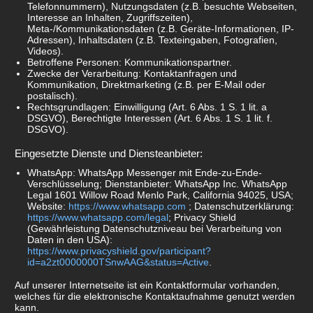
Telefonnummern), Nutzungsdaten (z.B. besuchte Webseiten,
Interesse an Inhalten, Zugriffszeiten),
Meta-/Kommunikationsdaten (z.B. Geräte-Informationen, IP-
Adressen), Inhaltsdaten (z.B. Texteingaben, Fotografien,
Videos).
Betroffene Personen: Kommunikationspartner.
Zwecke der Verarbeitung: Kontaktanfragen und
Kommunikation, Direktmarketing (z.B. per E-Mail oder
postalisch).
Rechtsgrundlagen: Einwilligung (Art. 6 Abs. 1 S. 1 lit. a
DSGVO), Berechtigte Interessen (Art. 6 Abs. 1 S. 1 lit. f.
DSGVO).
Eingesetzte Dienste und Diensteanbieter:
WhatsApp: WhatsApp Messenger mit Ende-zu-Ende-
Verschlüsselung; Dienstanbieter: WhatsApp Inc. WhatsApp
Legal 1601 Willow Road Menlo Park, California 94025, USA;
Website:
https://www.whatsapp.com
; Datenschutzerklärung:
https://www.whatsapp.com/legal
; Privacy Shield
(Gewährleistung Datenschutzniveau bei Verarbeitung von
Daten in den USA):
https://www.privacyshield.gov/participant?
id=a2zt0000000TSnwAAG&status=Active
.
Auf unserer Internetseite ist ein Kontaktformular vorhanden,
welches für die elektronische Kontaktaufnahme genutzt werden
kann.