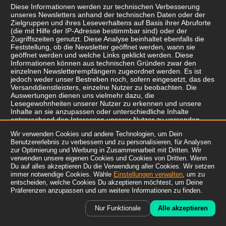
Diese Informationen werden zur technischen Verbesserung
unseres Newsletters anhand der technischen Daten oder der
Zielgruppen und ihres Leseverhaltens auf Basis ihrer Abruforte
(die mit Hilfe der IP-Adresse bestimmbar sind) oder der
Zugriffszeiten genutzt. Diese Analyse beinhaltet ebenfalls die
Feststellung, ob die Newsletter geöffnet werden, wann sie
geöffnet werden und welche Links geklickt werden. Diese
Informationen können aus technischen Gründen zwar den
einzelnen Newsletterempfängern zugeordnet werden. Es ist
jedoch weder unser Bestreben noch, sofern eingesetzt, das des
Versanddienstleisters, einzelne Nutzer zu beobachten. Die
Auswertungen dienen uns vielmehr dazu, die
Lesegewohnheiten unserer Nutzer zu erkennen und unsere
Inhalte an sie anzupassen oder unterschiedliche Inhalte
entsprechend den Interessen unserer Nutzer zu versenden.
Wir verwenden Cookies und andere Technologien, um Dein
Die Auswertung des Newsletters und die Erfolgsmessung
Benutzererlebnis zu verbessern und zu personalisieren, für Analysen
erfolgen, vorbehaltlich einer ausdrücklichen Einwilligung der
zur Optimierung und Werbung in Zusammenarbeit mit Dritten. Wir
Nutzer, auf Grundlage unserer berechtigten Interessen zu
verwenden unsere eigenen Cookies und Cookies von Dritten. Wenn
Zwecken des Einsatzes eines nutzerfreundlichen sowie
Du auf alles akzeptieren Du die Verwendung aller Cookies. Wir setzen
sicheren Newslettersystems, welches sowohl unseren
immer notwendige Cookies. Wähle
Einstellungen verwalten
, um zu
geschäftlichen Interessen dient, als auch den Erwartungen der
entscheiden, welche Cookies Du akzeptieren möchtest, um Deine
Nutzer entspricht.
Präferenzen anzupassen und um weitere Informationen zu finden.
Ein getrennter Widerruf der Erfolgsmessung ist leider nicht
Nur Funktionale
Alle akzeptieren
möglich, in diesem Fall muss das gesamte
Newsletterabonnement gekündigt, bzw. muss ihm
widersprochen werden.