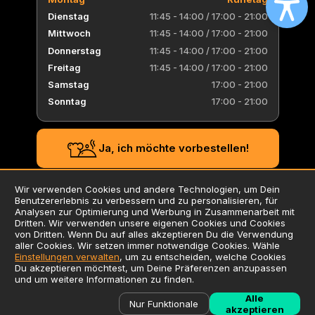
Dienstag
11:45 - 14:00
/
17:00 - 21:00
Mittwoch
11:45 - 14:00
/
17:00 - 21:00
Donnerstag
11:45 - 14:00
/
17:00 - 21:00
Freitag
11:45 - 14:00
/
17:00 - 21:00
Samstag
17:00 - 21:00
Sonntag
17:00 - 21:00
Ja, ich möchte vorbestellen!
Wir verwenden Cookies und andere Technologien, um Dein
Benutzererlebnis zu verbessern und zu personalisieren, für
AGB
Analysen zur Optimierung und Werbung in Zusammenarbeit mit
Dritten. Wir verwenden unsere eigenen Cookies und Cookies
Datenschutzerklärung
von Dritten. Wenn Du auf alles akzeptieren Du die Verwendung
Impressum
aller Cookies. Wir setzen immer notwendige Cookies. Wähle
Einstellungen verwalten
, um zu entscheiden, welche Cookies
Verwendung von Cookies
Du akzeptieren möchtest, um Deine Präferenzen anzupassen
Zusatzstoffliste / Allergene
und um weitere Informationen zu finden.
Alle
©
2026
Liefersoft.de
Nur Funktionale
akzeptieren