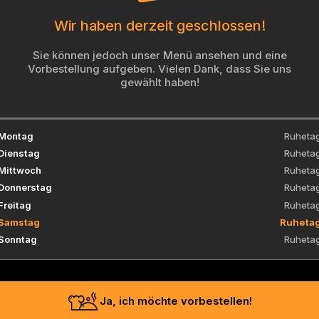
Wir haben derzeit geschlossen!
Sie können jedoch unser Menü ansehen und eine
Vorbestellung aufgeben. Vielen Dank, dass Sie uns
gewählt haben!
Montag
Ruheta
Dienstag
Ruheta
Mittwoch
Ruheta
Donnerstag
Ruheta
Freitag
Ruheta
Samstag
Ruheta
Sonntag
Ruheta
Ja, ich möchte vorbestellen!