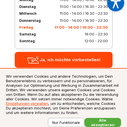
Dienstag
11:00 - 14:00
/
16:30 - 22:30
Mittwoch
11:00 - 14:00
/
16:30 - 22:30
Donnerstag
11:00 - 14:00
/
16:30 - 22:30
Freitag
11:00 - 14:00
/
16:30 - 22:30
Samstag
16:00 - 22:30
Sonntag
12:00 - 22:00
Ja, ich möchte vorbestellen!
Wir verwenden Cookies und andere Technologien, um Dein
Benutzererlebnis zu verbessern und zu personalisieren, für
AGB
Analysen zur Optimierung und Werbung in Zusammenarbeit mit
Dritten. Wir verwenden unsere eigenen Cookies und Cookies
Datenschutzerklärung
von Dritten. Wenn Du auf alles akzeptieren Du die Verwendung
Impressum
aller Cookies. Wir setzen immer notwendige Cookies. Wähle
Einstellungen verwalten
, um zu entscheiden, welche Cookies
Verwendung von Cookies
Du akzeptieren möchtest, um Deine Präferenzen anzupassen
Zusatzstoffliste / Allergene
und um weitere Informationen zu finden.
Alle
©
2026
Liefersoft.de
Nur Funktionale
akzeptieren