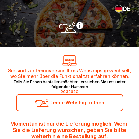
DE
Sie sind zur Demoversion Ihres Webshops gewechselt,
wo Sie mehr über die Funktionalität erfahren können.
Falls Sie Essen bestellen möchten, erreichen Sie uns unter
folgender Nummer:
2032630
Demo-Webshop öffnen
Momentan ist nur die Lieferung möglich. Wenn
Sie die Lieferung wünschen, geben Sie bitte
weiterhin eine Bestellung auf: