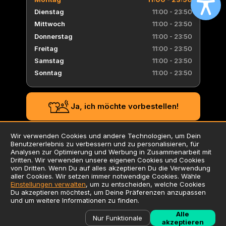
Dienstag
11:00 - 23:50
Mittwoch
11:00 - 23:50
Donnerstag
11:00 - 23:50
Freitag
11:00 - 23:50
Samstag
11:00 - 23:50
Sonntag
11:00 - 23:50
Ja, ich möchte vorbestellen!
Wir verwenden Cookies und andere Technologien, um Dein
Benutzererlebnis zu verbessern und zu personalisieren, für
AGB
Analysen zur Optimierung und Werbung in Zusammenarbeit mit
Dritten. Wir verwenden unsere eigenen Cookies und Cookies
Datenschutzerklärung
von Dritten. Wenn Du auf alles akzeptieren Du die Verwendung
Impressum
aller Cookies. Wir setzen immer notwendige Cookies. Wähle
Einstellungen verwalten
, um zu entscheiden, welche Cookies
Verwendung von Cookies
Du akzeptieren möchtest, um Deine Präferenzen anzupassen
Zusatzstoffliste / Allergene
und um weitere Informationen zu finden.
Alle
©
2026
Liefersoft.de
Nur Funktionale
akzeptieren