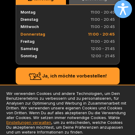
Montag
11:00 - 20:45
Dienstag
11:00 - 20:45
Mittwoch
11:00 - 20:45
Donnerstag
11:00 - 20:45
Freitag
11:00 - 20:45
Samstag
12:00 - 21:45
Sonntag
12:00 - 21:45
Ja, ich möchte vorbestellen!
Wir verwenden Cookies und andere Technologien, um Dein
Benutzererlebnis zu verbessern und zu personalisieren, für
AGB
Analysen zur Optimierung und Werbung in Zusammenarbeit mit
Dritten. Wir verwenden unsere eigenen Cookies und Cookies
Datenschutzerklärung
von Dritten. Wenn Du auf alles akzeptieren Du die Verwendung
Impressum
aller Cookies. Wir setzen immer notwendige Cookies. Wähle
Einstellungen verwalten
, um zu entscheiden, welche Cookies
Verwendung von Cookies
Du akzeptieren möchtest, um Deine Präferenzen anzupassen
Zusatzstoffliste / Allergene
und um weitere Informationen zu finden.